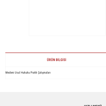
ÜRÜN BILGISI
Medeni Usul Hukuku Pratik Çalışmaları
Bu ürünün fiyat bilgisi, resim, ürün açıklamalarında ve diğer konularda yetersiz 
Görüş ve önerileriniz için teşekkür ederiz.
Ürün resmi kalitesiz, bozuk veya görüntülenemiyor.