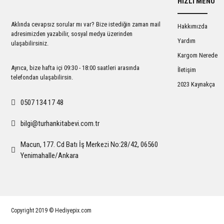
HIZLI MENÜ
Ürün açıklamasında eksik bilgiler bulunuyor.
Ürün bilgilerinde hatalar bulunuyor.
Aklında cevapsız sorular mı var? Bize istediğin zaman mail
Hakkımızda
Ürün fiyatı diğer sitelerden daha pahalı.
adresimizden yazabilir, sosyal medya üzerinden
Yardım
ulaşabilirsiniz.
Bu ürüne benzer farklı alternatifler olmalı.
Kargom Nerede
Ayrıca, bize hafta içi 09:30 - 18:00 saatleri arasında
İletişim
telefondan ulaşabilirsin.
2023 Kaynakça
0507 134 17 48
bilgi@turhankitabevi.com.tr
Macun, 177. Cd Batı İş Merkezi No:28/42, 06560
Yenimahalle/Ankara
Copyright 2019 © Hediyepix.com