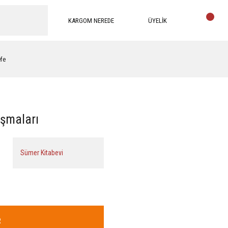
KARGOM NEREDE
ÜYELİK
efe
ışmaları
Sümer Kitabevi
R