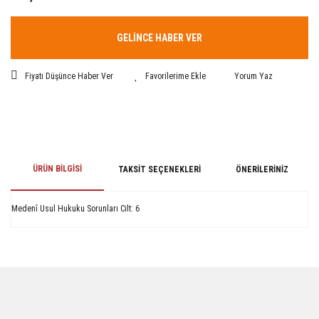
GELİNCE HABER VER
Fiyatı Düşünce Haber Ver
Yorum Yaz
ÜRÜN BILGISI
TAKSIT SEÇENEKLERI
ÖNERILERINIZ
Medenî Usul Hukuku Sorunları Cilt: 6
Bu ürünün fiyat bilgisi, resim, ürün açıklamalarında ve diğer konularda
yetersiz gördüğünüz noktaları öneri formunu kullanarak tarafımıza
iletebilirsiniz.
Görüş ve önerileriniz için teşekkür ederiz.