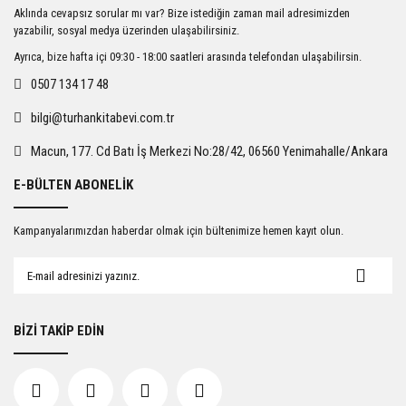
Ürün resmi kalitesiz, bozuk veya görüntülenemiyor.
Aklında cevapsız sorular mı var? Bize istediğin zaman mail adresimizden
Ürün açıklamasında eksik bilgiler bulunuyor.
yazabilir, sosyal medya üzerinden ulaşabilirsiniz.
Ürün bilgilerinde hatalar bulunuyor.
Ayrıca, bize hafta içi 09:30 - 18:00 saatleri arasında telefondan ulaşabilirsin.
Ürün fiyatı diğer sitelerden daha pahalı.
0507 134 17 48
Bu ürüne benzer farklı alternatifler olmalı.
bilgi@turhankitabevi.com.tr
Macun, 177. Cd Batı İş Merkezi No:28/42, 06560 Yenimahalle/Ankara
E-BÜLTEN ABONELİK
Gönder
Kampanyalarımızdan haberdar olmak için bültenimize hemen kayıt olun.
BİZİ TAKİP EDİN