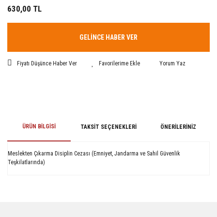
630,00 TL
GELİNCE HABER VER
Fiyatı Düşünce Haber Ver
Yorum Yaz
ÜRÜN BILGISI
TAKSIT SEÇENEKLERI
ÖNERILERINIZ
Meslekten Çıkarma Disiplin Cezası (Emniyet, Jandarma ve Sahil Güvenlik
Teşkilatlarında)
Bu ürünün fiyat bilgisi, resim, ürün açıklamalarında ve diğer konularda
yetersiz gördüğünüz noktaları öneri formunu kullanarak tarafımıza
iletebilirsiniz.
Görüş ve önerileriniz için teşekkür ederiz.