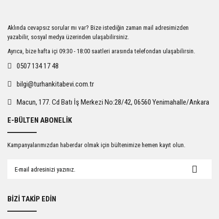
Ürün resmi kalitesiz, bozuk veya görüntülenemiyor.
Aklında cevapsız sorular mı var? Bize istediğin zaman mail adresimizden
Ürün açıklamasında eksik bilgiler bulunuyor.
yazabilir, sosyal medya üzerinden ulaşabilirsiniz.
Ürün bilgilerinde hatalar bulunuyor.
Ayrıca, bize hafta içi 09:30 - 18:00 saatleri arasında telefondan ulaşabilirsin.
Ürün fiyatı diğer sitelerden daha pahalı.
0507 134 17 48
Bu ürüne benzer farklı alternatifler olmalı.
bilgi@turhankitabevi.com.tr
Macun, 177. Cd Batı İş Merkezi No:28/42, 06560 Yenimahalle/Ankara
E-BÜLTEN ABONELİK
Gönder
Kampanyalarımızdan haberdar olmak için bültenimize hemen kayıt olun.
BİZİ TAKİP EDİN