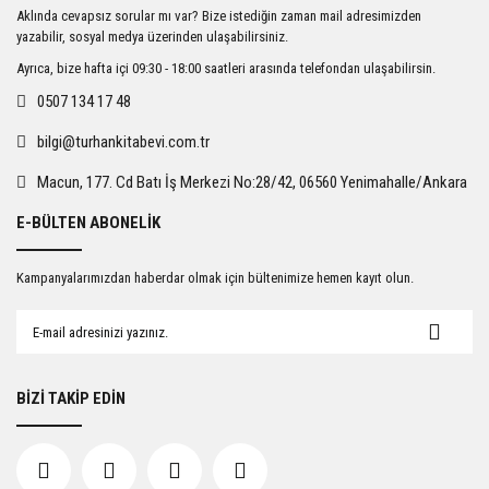
Ürün resmi kalitesiz, bozuk veya görüntülenemiyor.
Aklında cevapsız sorular mı var? Bize istediğin zaman mail adresimizden
Ürün açıklamasında eksik bilgiler bulunuyor.
yazabilir, sosyal medya üzerinden ulaşabilirsiniz.
Ürün bilgilerinde hatalar bulunuyor.
Ayrıca, bize hafta içi 09:30 - 18:00 saatleri arasında telefondan ulaşabilirsin.
Ürün fiyatı diğer sitelerden daha pahalı.
0507 134 17 48
Bu ürüne benzer farklı alternatifler olmalı.
bilgi@turhankitabevi.com.tr
Macun, 177. Cd Batı İş Merkezi No:28/42, 06560 Yenimahalle/Ankara
E-BÜLTEN ABONELİK
Gönder
Kampanyalarımızdan haberdar olmak için bültenimize hemen kayıt olun.
BİZİ TAKİP EDİN