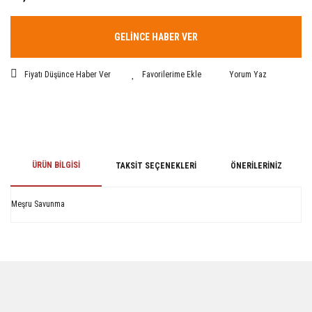
GELİNCE HABER VER
Fiyatı Düşünce Haber Ver
Yorum Yaz
ÜRÜN BILGISI
TAKSIT SEÇENEKLERI
ÖNERILERINIZ
Meşru Savunma
Bu ürünün fiyat bilgisi, resim, ürün açıklamalarında ve diğer konularda
yetersiz gördüğünüz noktaları öneri formunu kullanarak tarafımıza
iletebilirsiniz.
Görüş ve önerileriniz için teşekkür ederiz.