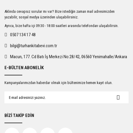
Ürün resmi kalitesiz, bozuk veya görüntülenemiyor.
Aklında cevapsız sorular mı var? Bize istediğin zaman mail adresimizden
Ürün açıklamasında eksik bilgiler bulunuyor.
yazabilir, sosyal medya üzerinden ulaşabilirsiniz.
Ürün bilgilerinde hatalar bulunuyor.
Ayrıca, bize hafta içi 09:30 - 18:00 saatleri arasında telefondan ulaşabilirsin.
Ürün fiyatı diğer sitelerden daha pahalı.
0507 134 17 48
Bu ürüne benzer farklı alternatifler olmalı.
bilgi@turhankitabevi.com.tr
Macun, 177. Cd Batı İş Merkezi No:28/42, 06560 Yenimahalle/Ankara
E-BÜLTEN ABONELİK
Gönder
Kampanyalarımızdan haberdar olmak için bültenimize hemen kayıt olun.
BİZİ TAKİP EDİN