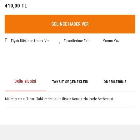
410,00 TL
GELİNCE HABER VER
Fiyatı Düşünce Haber Ver
Yorum Yaz
ÜRÜN BILGISI
TAKSIT SEÇENEKLERI
ÖNERILERINIZ
Milletlerarası Ticari Tahkimde Usule İlişkin Konularda İrade Serbestisi
Bu ürünün fiyat bilgisi, resim, ürün açıklamalarında ve diğer konularda
yetersiz gördüğünüz noktaları öneri formunu kullanarak tarafımıza
iletebilirsiniz.
Görüş ve önerileriniz için teşekkür ederiz.