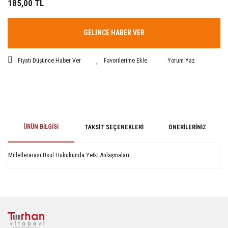
185,00 TL
GELİNCE HABER VER
Fiyatı Düşünce Haber Ver
Yorum Yaz
ÜRÜN BILGISI
TAKSIT SEÇENEKLERI
ÖNERILERINIZ
Milletlerarası Usul Hukukunda Yetki Anlaşmaları
Bu ürünün fiyat bilgisi, resim, ürün açıklamalarında ve diğer konularda
yetersiz gördüğünüz noktaları öneri formunu kullanarak tarafımıza
iletebilirsiniz.
Görüş ve önerileriniz için teşekkür ederiz.