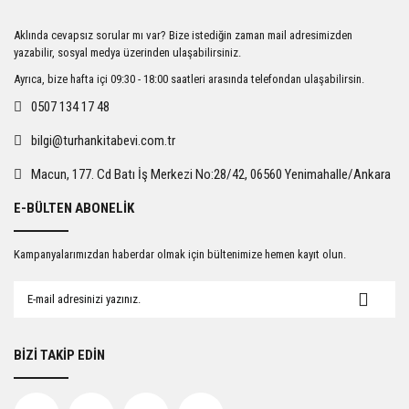
Ürün resmi kalitesiz, bozuk veya görüntülenemiyor.
Aklında cevapsız sorular mı var? Bize istediğin zaman mail adresimizden
Ürün açıklamasında eksik bilgiler bulunuyor.
yazabilir, sosyal medya üzerinden ulaşabilirsiniz.
Ürün bilgilerinde hatalar bulunuyor.
Ayrıca, bize hafta içi 09:30 - 18:00 saatleri arasında telefondan ulaşabilirsin.
Ürün fiyatı diğer sitelerden daha pahalı.
0507 134 17 48
Bu ürüne benzer farklı alternatifler olmalı.
bilgi@turhankitabevi.com.tr
Macun, 177. Cd Batı İş Merkezi No:28/42, 06560 Yenimahalle/Ankara
E-BÜLTEN ABONELİK
Gönder
Kampanyalarımızdan haberdar olmak için bültenimize hemen kayıt olun.
BİZİ TAKİP EDİN