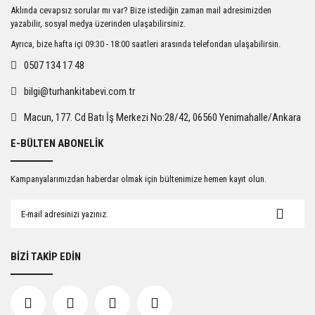
Ürün resmi kalitesiz, bozuk veya görüntülenemiyor.
Aklında cevapsız sorular mı var? Bize istediğin zaman mail adresimizden
Ürün açıklamasında eksik bilgiler bulunuyor.
yazabilir, sosyal medya üzerinden ulaşabilirsiniz.
Ürün bilgilerinde hatalar bulunuyor.
Ayrıca, bize hafta içi 09:30 - 18:00 saatleri arasında telefondan ulaşabilirsin.
Ürün fiyatı diğer sitelerden daha pahalı.
0507 134 17 48
Bu ürüne benzer farklı alternatifler olmalı.
bilgi@turhankitabevi.com.tr
Macun, 177. Cd Batı İş Merkezi No:28/42, 06560 Yenimahalle/Ankara
E-BÜLTEN ABONELİK
Gönder
Kampanyalarımızdan haberdar olmak için bültenimize hemen kayıt olun.
BİZİ TAKİP EDİN