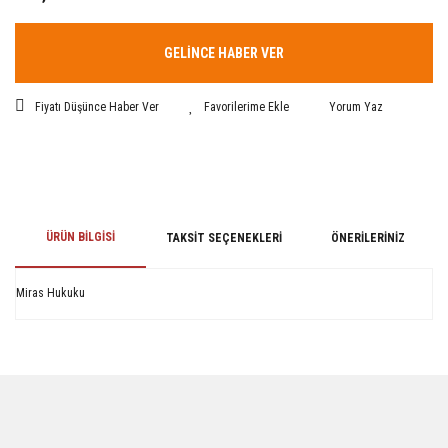
GELİNCE HABER VER
Fiyatı Düşünce Haber Ver
Yorum Yaz
ÜRÜN BILGISI
TAKSIT SEÇENEKLERI
ÖNERILERINIZ
Miras Hukuku
Bu ürünün fiyat bilgisi, resim, ürün açıklamalarında ve diğer konularda
yetersiz gördüğünüz noktaları öneri formunu kullanarak tarafımıza
iletebilirsiniz.
Görüş ve önerileriniz için teşekkür ederiz.