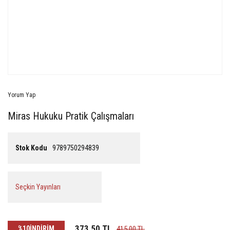
Yorum Yap
Miras Hukuku Pratik Çalışmaları
Stok Kodu
9789750294839
Seçkin Yayınları
373,50 TL
%10
İNDİRİM
415,00 TL