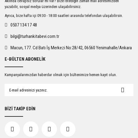
Aklında cevapsız sorular mı var? Bize istediğin zaman mail adresimizden
Ürün açıklamasında eksik bilgiler bulunuyor.
yazabilir, sosyal medya üzerinden ulaşabilirsiniz.
Ürün bilgilerinde hatalar bulunuyor.
Ayrıca, bize hafta içi 09:30 - 18:00 saatleri arasında telefondan ulaşabilirsin.
Ürün fiyatı diğer sitelerden daha pahalı.
0507 134 17 48
Bu ürüne benzer farklı alternatifler olmalı.
bilgi@turhankitabevi.com.tr
Macun, 177. Cd Batı İş Merkezi No:28/42, 06560 Yenimahalle/Ankara
E-BÜLTEN ABONELİK
Gönder
Kampanyalarımızdan haberdar olmak için bültenimize hemen kayıt olun.
BİZİ TAKİP EDİN