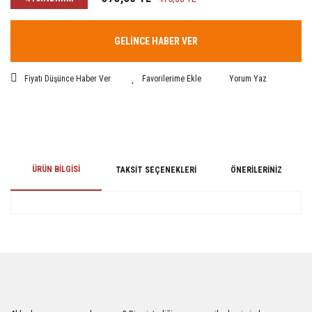
GELİNCE HABER VER
Fiyatı Düşünce Haber Ver
Yorum Yaz
ÜRÜN BILGISI
TAKSIT SEÇENEKLERI
ÖNERILERINIZ
Bu ürünün fiyat bilgisi, resim, ürün açıklamalarında ve diğer konularda
yetersiz gördüğünüz noktaları öneri formunu kullanarak tarafımıza
iletebilirsiniz.
Görüş ve önerileriniz için teşekkür ederiz.
Ürün resmi kalitesiz, bozuk veya görüntülenemiyor.