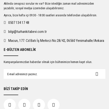
Ürün resmi kalitesiz, bozuk veya görüntülenemiyor.
Aklında cevapsız sorular mı var? Bize istediğin zaman mail adresimizden
Ürün açıklamasında eksik bilgiler bulunuyor.
yazabilir, sosyal medya üzerinden ulaşabilirsiniz.
Ürün bilgilerinde hatalar bulunuyor.
Ayrıca, bize hafta içi 09:30 - 18:00 saatleri arasında telefondan ulaşabilirsin.
Ürün fiyatı diğer sitelerden daha pahalı.
0507 134 17 48
Bu ürüne benzer farklı alternatifler olmalı.
bilgi@turhankitabevi.com.tr
Macun, 177. Cd Batı İş Merkezi No:28/42, 06560 Yenimahalle/Ankara
E-BÜLTEN ABONELİK
Gönder
Kampanyalarımızdan haberdar olmak için bültenimize hemen kayıt olun.
BİZİ TAKİP EDİN