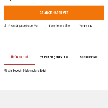
GELİNCE HABER VER
Fiyatı Düşünce Haber Ver
Yorum Yaz
ÜRÜN BILGISI
TAKSIT SEÇENEKLERI
ÖNERILERINIZ
Mücbir Sebebin Sözleşmelere Etkisi
Bu ürünün fiyat bilgisi, resim, ürün açıklamalarında ve diğer konularda
yetersiz gördüğünüz noktaları öneri formunu kullanarak tarafımıza
iletebilirsiniz.
Görüş ve önerileriniz için teşekkür ederiz.