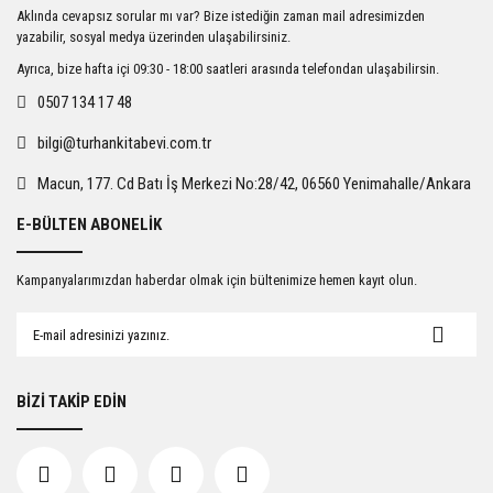
Ürün resmi kalitesiz, bozuk veya görüntülenemiyor.
Aklında cevapsız sorular mı var? Bize istediğin zaman mail adresimizden
Ürün açıklamasında eksik bilgiler bulunuyor.
yazabilir, sosyal medya üzerinden ulaşabilirsiniz.
Ürün bilgilerinde hatalar bulunuyor.
Ayrıca, bize hafta içi 09:30 - 18:00 saatleri arasında telefondan ulaşabilirsin.
Ürün fiyatı diğer sitelerden daha pahalı.
0507 134 17 48
Bu ürüne benzer farklı alternatifler olmalı.
bilgi@turhankitabevi.com.tr
Macun, 177. Cd Batı İş Merkezi No:28/42, 06560 Yenimahalle/Ankara
E-BÜLTEN ABONELİK
Gönder
Kampanyalarımızdan haberdar olmak için bültenimize hemen kayıt olun.
BİZİ TAKİP EDİN