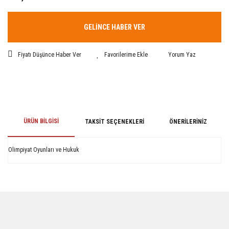
GELİNCE HABER VER
Fiyatı Düşünce Haber Ver
Yorum Yaz
ÜRÜN BILGISI
TAKSIT SEÇENEKLERI
ÖNERILERINIZ
Olimpiyat Oyunları ve Hukuk
Bu ürünün fiyat bilgisi, resim, ürün açıklamalarında ve diğer konularda
yetersiz gördüğünüz noktaları öneri formunu kullanarak tarafımıza
iletebilirsiniz.
Görüş ve önerileriniz için teşekkür ederiz.