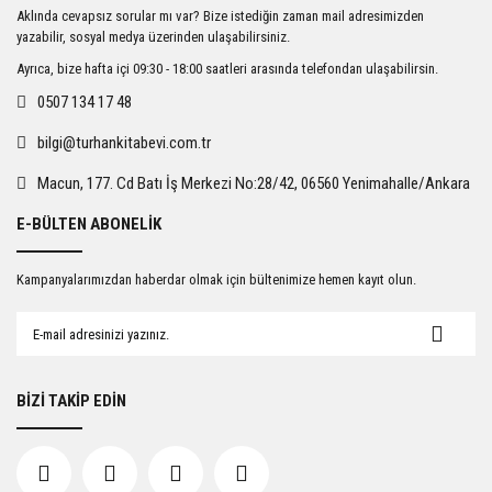
Ürün resmi kalitesiz, bozuk veya görüntülenemiyor.
Aklında cevapsız sorular mı var? Bize istediğin zaman mail adresimizden
Ürün açıklamasında eksik bilgiler bulunuyor.
yazabilir, sosyal medya üzerinden ulaşabilirsiniz.
Ürün bilgilerinde hatalar bulunuyor.
Ayrıca, bize hafta içi 09:30 - 18:00 saatleri arasında telefondan ulaşabilirsin.
Ürün fiyatı diğer sitelerden daha pahalı.
0507 134 17 48
Bu ürüne benzer farklı alternatifler olmalı.
bilgi@turhankitabevi.com.tr
Macun, 177. Cd Batı İş Merkezi No:28/42, 06560 Yenimahalle/Ankara
E-BÜLTEN ABONELİK
Gönder
Kampanyalarımızdan haberdar olmak için bültenimize hemen kayıt olun.
BİZİ TAKİP EDİN