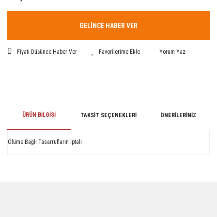
GELİNCE HABER VER
Fiyatı Düşünce Haber Ver
Yorum Yaz
ÜRÜN BILGISI
TAKSIT SEÇENEKLERI
ÖNERILERINIZ
Ölüme Bağlı Tasarrufların İptali
Bu ürünün fiyat bilgisi, resim, ürün açıklamalarında ve diğer konularda
yetersiz gördüğünüz noktaları öneri formunu kullanarak tarafımıza
iletebilirsiniz.
Görüş ve önerileriniz için teşekkür ederiz.