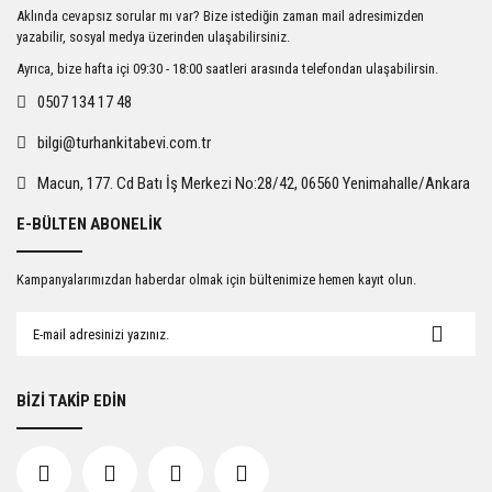
Ürün resmi kalitesiz, bozuk veya görüntülenemiyor.
Aklında cevapsız sorular mı var? Bize istediğin zaman mail adresimizden
Ürün açıklamasında eksik bilgiler bulunuyor.
yazabilir, sosyal medya üzerinden ulaşabilirsiniz.
Ürün bilgilerinde hatalar bulunuyor.
Ayrıca, bize hafta içi 09:30 - 18:00 saatleri arasında telefondan ulaşabilirsin.
Ürün fiyatı diğer sitelerden daha pahalı.
0507 134 17 48
Bu ürüne benzer farklı alternatifler olmalı.
bilgi@turhankitabevi.com.tr
Macun, 177. Cd Batı İş Merkezi No:28/42, 06560 Yenimahalle/Ankara
E-BÜLTEN ABONELİK
Gönder
Kampanyalarımızdan haberdar olmak için bültenimize hemen kayıt olun.
BİZİ TAKİP EDİN