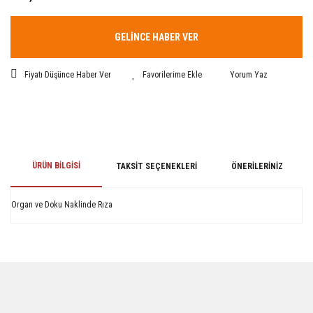
GELİNCE HABER VER
Fiyatı Düşünce Haber Ver
Yorum Yaz
ÜRÜN BILGISI
TAKSIT SEÇENEKLERI
ÖNERILERINIZ
Organ ve Doku Naklinde Rıza
Bu ürünün fiyat bilgisi, resim, ürün açıklamalarında ve diğer konularda
yetersiz gördüğünüz noktaları öneri formunu kullanarak tarafımıza
iletebilirsiniz.
Görüş ve önerileriniz için teşekkür ederiz.