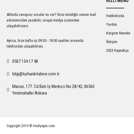
HIZLI MENÜ
Ürün açıklamasında eksik bilgiler bulunuyor.
Ürün bilgilerinde hatalar bulunuyor.
Aklında cevapsız sorular mı var? Bize istediğin zaman mail
Hakkımızda
Ürün fiyatı diğer sitelerden daha pahalı.
adresimizden yazabilir, sosyal medya üzerinden
Yardım
ulaşabilirsiniz.
Bu ürüne benzer farklı alternatifler olmalı.
Kargom Nerede
Ayrıca, bize hafta içi 09:30 - 18:00 saatleri arasında
İletişim
telefondan ulaşabilirsin.
2023 Kaynakça
0507 134 17 48
bilgi@turhankitabevi.com.tr
Macun, 177. Cd Batı İş Merkezi No:28/42, 06560
Yenimahalle/Ankara
Copyright 2019 © Hediyepix.com