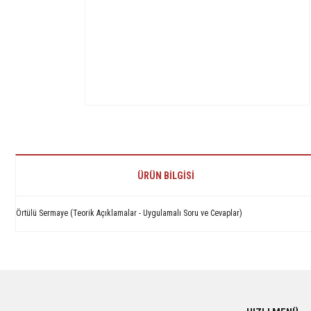
ÜRÜN BILGISI
Örtülü Sermaye (Teorik Açıklamalar - Uygulamalı Soru ve Cevaplar)
Bu ürünün fiyat bilgisi, resim, ürün açıklamalarında ve diğer konularda yetersiz 
Görüş ve önerileriniz için teşekkür ederiz.
Ürün resmi kalitesiz, bozuk veya görüntülenemiyor.