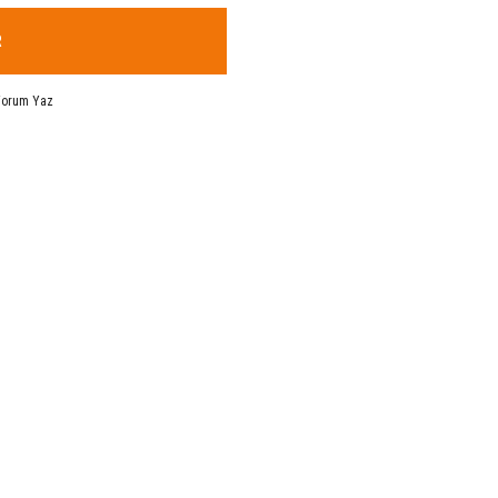
R
Yorum Yaz