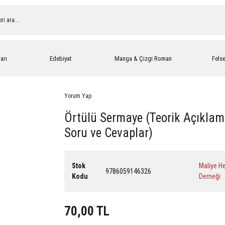
arı
Edebiyat
Manga & Çizgi Roman
Fels
Yorum Yap
Örtülü Sermaye (Teorik Açıklam
Soru ve Cevaplar)
Stok
Maliye H
9786059146326
Kodu
Derneği
70,00 TL