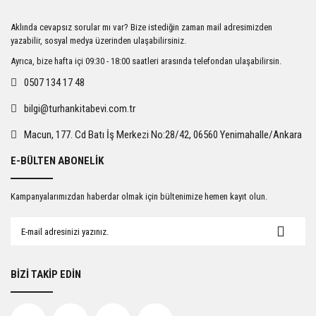
Ürün resmi kalitesiz, bozuk veya görüntülenemiyor.
Aklında cevapsız sorular mı var? Bize istediğin zaman mail adresimizden
Ürün açıklamasında eksik bilgiler bulunuyor.
yazabilir, sosyal medya üzerinden ulaşabilirsiniz.
Ürün bilgilerinde hatalar bulunuyor.
Ayrıca, bize hafta içi 09:30 - 18:00 saatleri arasında telefondan ulaşabilirsin.
Ürün fiyatı diğer sitelerden daha pahalı.
0507 134 17 48
Bu ürüne benzer farklı alternatifler olmalı.
bilgi@turhankitabevi.com.tr
Macun, 177. Cd Batı İş Merkezi No:28/42, 06560 Yenimahalle/Ankara
E-BÜLTEN ABONELİK
Gönder
Kampanyalarımızdan haberdar olmak için bültenimize hemen kayıt olun.
BİZİ TAKİP EDİN