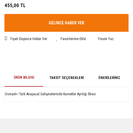
455,00 TL
GELİNCE HABER VER
Fiyatı Düşünce Haber Ver
Yorum Yaz
ÜRÜN BILGISI
TAKSIT SEÇENEKLERI
ÖNERILERINIZ
Osmanlı–Türk Anayasal Gelişmelerinde Kuvvetler Ayrılığı İlkesi
Bu ürünün fiyat bilgisi, resim, ürün açıklamalarında ve diğer konularda
yetersiz gördüğünüz noktaları öneri formunu kullanarak tarafımıza
iletebilirsiniz.
Görüş ve önerileriniz için teşekkür ederiz.