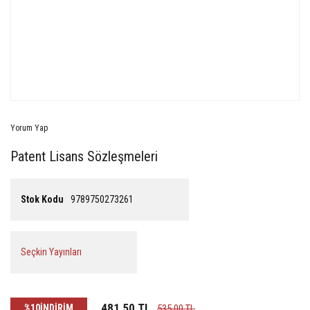
Yorum Yap
Patent Lisans Sözleşmeleri
Stok Kodu
9789750273261
Seçkin Yayınları
481,50 TL
%10
İNDİRİM
535,00 TL