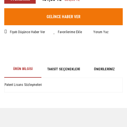
GELİNCE HABER VER
Fiyatı Düşünce Haber Ver
Yorum Yaz
ÜRÜN BILGISI
TAKSIT SEÇENEKLERI
ÖNERILERINIZ
Patent Lisans Sözleşmeleri
Bu ürünün fiyat bilgisi, resim, ürün açıklamalarında ve diğer konularda
yetersiz gördüğünüz noktaları öneri formunu kullanarak tarafımıza
iletebilirsiniz.
Görüş ve önerileriniz için teşekkür ederiz.