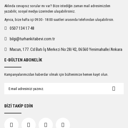
Ürün resmi kalitesiz, bozuk veya görüntülenemiyor.
Aklında cevapsız sorular mı var? Bize istediğin zaman mail adresimizden
Ürün açıklamasında eksik bilgiler bulunuyor.
yazabilir, sosyal medya üzerinden ulaşabilirsiniz.
Ürün bilgilerinde hatalar bulunuyor.
Ayrıca, bize hafta içi 09:30 - 18:00 saatleri arasında telefondan ulaşabilirsin.
Ürün fiyatı diğer sitelerden daha pahalı.
0507 134 17 48
Bu ürüne benzer farklı alternatifler olmalı.
bilgi@turhankitabevi.com.tr
Macun, 177. Cd Batı İş Merkezi No:28/42, 06560 Yenimahalle/Ankara
E-BÜLTEN ABONELİK
Gönder
Kampanyalarımızdan haberdar olmak için bültenimize hemen kayıt olun.
BİZİ TAKİP EDİN