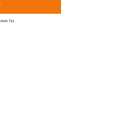
R
Yorum Yaz