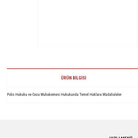
ÜRÜN BILGISI
Polis Hukuku ve Ceza Muhakemesi Hukukunda Temel Haklara Müdahaleler
Bu ürünün fiyat bilgisi, resim, ürün açıklamalarında ve diğer konularda yetersiz 
Görüş ve önerileriniz için teşekkür ederiz.
Ürün resmi kalitesiz, bozuk veya görüntülenemiyor.