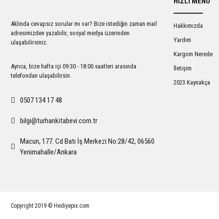
HIZLI MENÜ
Ürün açıklamasında eksik bilgiler bulunuyor.
Ürün bilgilerinde hatalar bulunuyor.
Aklında cevapsız sorular mı var? Bize istediğin zaman mail
Hakkımızda
Ürün fiyatı diğer sitelerden daha pahalı.
adresimizden yazabilir, sosyal medya üzerinden
Yardım
ulaşabilirsiniz.
Bu ürüne benzer farklı alternatifler olmalı.
Kargom Nerede
Ayrıca, bize hafta içi 09:30 - 18:00 saatleri arasında
İletişim
telefondan ulaşabilirsin.
2023 Kaynakça
0507 134 17 48
bilgi@turhankitabevi.com.tr
Macun, 177. Cd Batı İş Merkezi No:28/42, 06560
Yenimahalle/Ankara
Copyright 2019 © Hediyepix.com