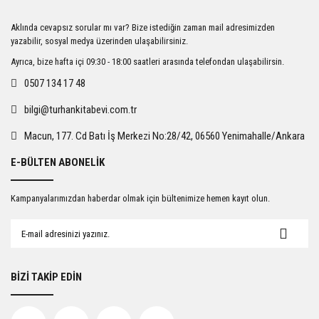
Ürün resmi kalitesiz, bozuk veya görüntülenemiyor.
Aklında cevapsız sorular mı var? Bize istediğin zaman mail adresimizden
Ürün açıklamasında eksik bilgiler bulunuyor.
yazabilir, sosyal medya üzerinden ulaşabilirsiniz.
Ürün bilgilerinde hatalar bulunuyor.
Ayrıca, bize hafta içi 09:30 - 18:00 saatleri arasında telefondan ulaşabilirsin.
Ürün fiyatı diğer sitelerden daha pahalı.
0507 134 17 48
Bu ürüne benzer farklı alternatifler olmalı.
bilgi@turhankitabevi.com.tr
Macun, 177. Cd Batı İş Merkezi No:28/42, 06560 Yenimahalle/Ankara
E-BÜLTEN ABONELİK
Gönder
Kampanyalarımızdan haberdar olmak için bültenimize hemen kayıt olun.
BİZİ TAKİP EDİN