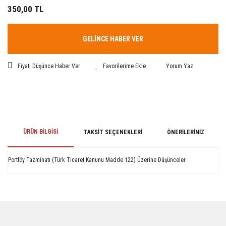
350,00 TL
GELİNCE HABER VER
Fiyatı Düşünce Haber Ver
Yorum Yaz
ÜRÜN BILGISI
TAKSIT SEÇENEKLERI
ÖNERILERINIZ
Portföy Tazminatı (Türk Ticaret Kanunu Madde 122) Üzerine Düşünceler
Bu ürünün fiyat bilgisi, resim, ürün açıklamalarında ve diğer konularda
yetersiz gördüğünüz noktaları öneri formunu kullanarak tarafımıza
iletebilirsiniz.
Görüş ve önerileriniz için teşekkür ederiz.