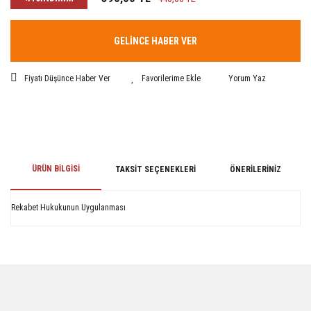
GELİNCE HABER VER
Fiyatı Düşünce Haber Ver
Yorum Yaz
ÜRÜN BILGISI
TAKSIT SEÇENEKLERI
ÖNERILERINIZ
Rekabet Hukukunun Uygulanması
Bu ürünün fiyat bilgisi, resim, ürün açıklamalarında ve diğer konularda
yetersiz gördüğünüz noktaları öneri formunu kullanarak tarafımıza
iletebilirsiniz.
Görüş ve önerileriniz için teşekkür ederiz.