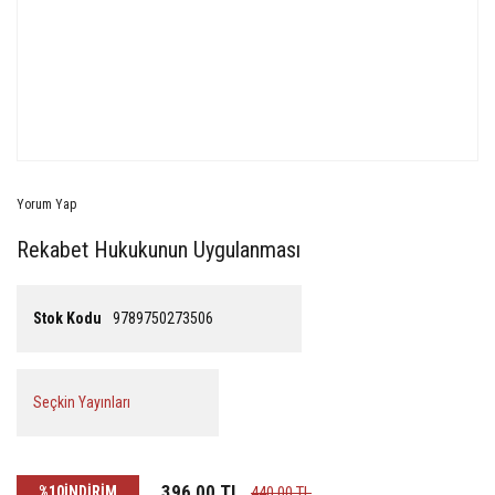
Yorum Yap
Rekabet Hukukunun Uygulanması
Stok Kodu
9789750273506
Seçkin Yayınları
396,00 TL
%10
İNDİRİM
440,00 TL