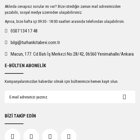
Ürün resmi kalitesiz, bozuk veya görüntülenemiyor.
Aklında cevapsız sorular mı var? Bize istediğin zaman mail adresimizden
Ürün açıklamasında eksik bilgiler bulunuyor.
yazabilir, sosyal medya üzerinden ulaşabilirsiniz.
Ürün bilgilerinde hatalar bulunuyor.
Ayrıca, bize hafta içi 09:30 - 18:00 saatleri arasında telefondan ulaşabilirsin.
Ürün fiyatı diğer sitelerden daha pahalı.
0507 134 17 48
Bu ürüne benzer farklı alternatifler olmalı.
bilgi@turhankitabevi.com.tr
Macun, 177. Cd Batı İş Merkezi No:28/42, 06560 Yenimahalle/Ankara
E-BÜLTEN ABONELİK
Gönder
Kampanyalarımızdan haberdar olmak için bültenimize hemen kayıt olun.
BİZİ TAKİP EDİN