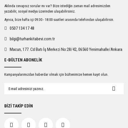
Ürün resmi kalitesiz, bozuk veya görüntülenemiyor.
Aklında cevapsız sorular mı var? Bize istediğin zaman mail adresimizden
Ürün açıklamasında eksik bilgiler bulunuyor.
yazabilir, sosyal medya üzerinden ulaşabilirsiniz.
Ürün bilgilerinde hatalar bulunuyor.
Ayrıca, bize hafta içi 09:30 - 18:00 saatleri arasında telefondan ulaşabilirsin.
Ürün fiyatı diğer sitelerden daha pahalı.
0507 134 17 48
Bu ürüne benzer farklı alternatifler olmalı.
bilgi@turhankitabevi.com.tr
Macun, 177. Cd Batı İş Merkezi No:28/42, 06560 Yenimahalle/Ankara
E-BÜLTEN ABONELİK
Gönder
Kampanyalarımızdan haberdar olmak için bültenimize hemen kayıt olun.
BİZİ TAKİP EDİN