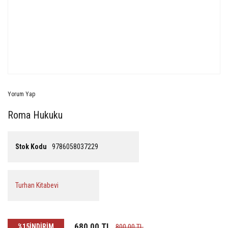
Yorum Yap
Roma Hukuku
Stok Kodu
9786058037229
Turhan Kitabevi
680,00 TL
%15
İNDİRİM
800,00 TL