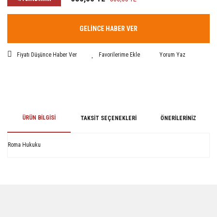
GELİNCE HABER VER
Fiyatı Düşünce Haber Ver
Yorum Yaz
ÜRÜN BILGISI
TAKSIT SEÇENEKLERI
ÖNERILERINIZ
Roma Hukuku
Bu ürünün fiyat bilgisi, resim, ürün açıklamalarında ve diğer konularda
yetersiz gördüğünüz noktaları öneri formunu kullanarak tarafımıza
iletebilirsiniz.
Görüş ve önerileriniz için teşekkür ederiz.