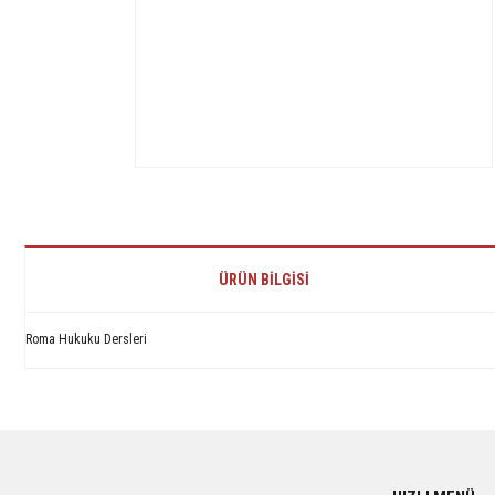
ÜRÜN BILGISI
Roma Hukuku Dersleri
Bu ürünün fiyat bilgisi, resim, ürün açıklamalarında ve diğer konularda yetersiz 
Görüş ve önerileriniz için teşekkür ederiz.
Ürün resmi kalitesiz, bozuk veya görüntülenemiyor.