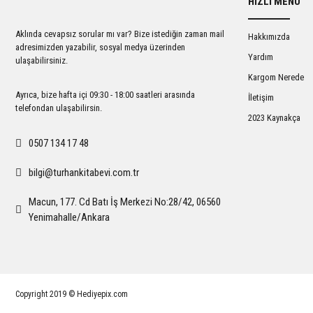
HIZLI MENÜ
Ürün açıklamasında eksik bilgiler bulunuyor.
Ürün bilgilerinde hatalar bulunuyor.
Aklında cevapsız sorular mı var? Bize istediğin zaman mail
Hakkımızda
Ürün fiyatı diğer sitelerden daha pahalı.
adresimizden yazabilir, sosyal medya üzerinden
Yardım
ulaşabilirsiniz.
Bu ürüne benzer farklı alternatifler olmalı.
Kargom Nerede
Ayrıca, bize hafta içi 09:30 - 18:00 saatleri arasında
İletişim
telefondan ulaşabilirsin.
2023 Kaynakça
0507 134 17 48
bilgi@turhankitabevi.com.tr
Macun, 177. Cd Batı İş Merkezi No:28/42, 06560
Yenimahalle/Ankara
Copyright 2019 © Hediyepix.com