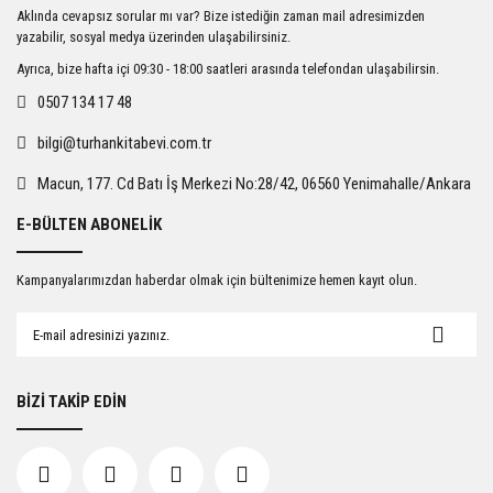
Ürün resmi kalitesiz, bozuk veya görüntülenemiyor.
Aklında cevapsız sorular mı var? Bize istediğin zaman mail adresimizden
Ürün açıklamasında eksik bilgiler bulunuyor.
yazabilir, sosyal medya üzerinden ulaşabilirsiniz.
Ürün bilgilerinde hatalar bulunuyor.
Ayrıca, bize hafta içi 09:30 - 18:00 saatleri arasında telefondan ulaşabilirsin.
Ürün fiyatı diğer sitelerden daha pahalı.
0507 134 17 48
Bu ürüne benzer farklı alternatifler olmalı.
bilgi@turhankitabevi.com.tr
Macun, 177. Cd Batı İş Merkezi No:28/42, 06560 Yenimahalle/Ankara
E-BÜLTEN ABONELİK
Gönder
Kampanyalarımızdan haberdar olmak için bültenimize hemen kayıt olun.
BİZİ TAKİP EDİN