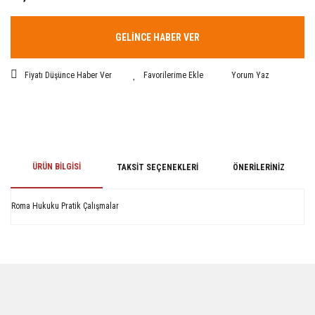
GELİNCE HABER VER
Fiyatı Düşünce Haber Ver
Yorum Yaz
ÜRÜN BILGISI
TAKSIT SEÇENEKLERI
ÖNERILERINIZ
Roma Hukuku Pratik Çalışmalar
Bu ürünün fiyat bilgisi, resim, ürün açıklamalarında ve diğer konularda
yetersiz gördüğünüz noktaları öneri formunu kullanarak tarafımıza
iletebilirsiniz.
Görüş ve önerileriniz için teşekkür ederiz.