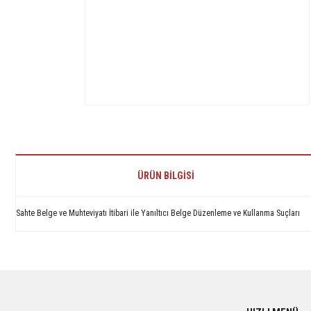
ÜRÜN BILGISI
Sahte Belge ve Muhteviyatı İtibari ile Yanıltıcı Belge Düzenleme ve Kullanma Suçları
Bu ürünün fiyat bilgisi, resim, ürün açıklamalarında ve diğer konularda yetersiz 
Görüş ve önerileriniz için teşekkür ederiz.
Ürün resmi kalitesiz, bozuk veya görüntülenemiyor.