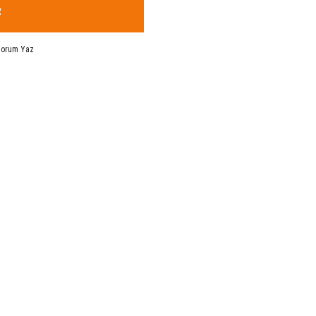
R
Yorum Yaz