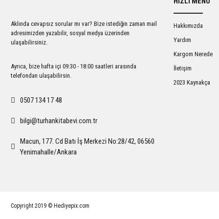
HIZLI MENÜ
Ürün açıklamasında eksik bilgiler bulunuyor.
Ürün bilgilerinde hatalar bulunuyor.
Aklında cevapsız sorular mı var? Bize istediğin zaman mail
Hakkımızda
Ürün fiyatı diğer sitelerden daha pahalı.
adresimizden yazabilir, sosyal medya üzerinden
Yardım
ulaşabilirsiniz.
Bu ürüne benzer farklı alternatifler olmalı.
Kargom Nerede
Ayrıca, bize hafta içi 09:30 - 18:00 saatleri arasında
İletişim
telefondan ulaşabilirsin.
2023 Kaynakça
0507 134 17 48
bilgi@turhankitabevi.com.tr
Macun, 177. Cd Batı İş Merkezi No:28/42, 06560
Yenimahalle/Ankara
Copyright 2019 © Hediyepix.com