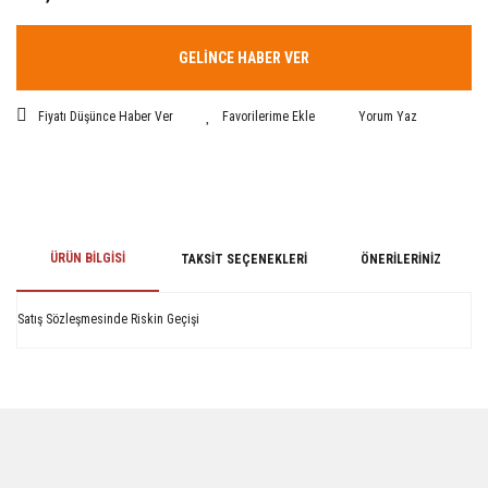
GELİNCE HABER VER
Fiyatı Düşünce Haber Ver
Yorum Yaz
ÜRÜN BILGISI
TAKSIT SEÇENEKLERI
ÖNERILERINIZ
Satış Sözleşmesinde Riskin Geçişi
Bu ürünün fiyat bilgisi, resim, ürün açıklamalarında ve diğer konularda
yetersiz gördüğünüz noktaları öneri formunu kullanarak tarafımıza
iletebilirsiniz.
Görüş ve önerileriniz için teşekkür ederiz.