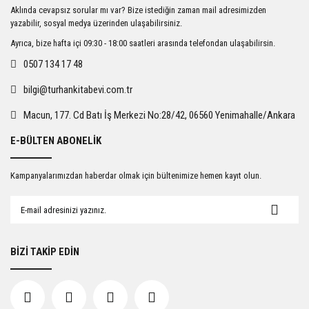
Ürün resmi kalitesiz, bozuk veya görüntülenemiyor.
Aklında cevapsız sorular mı var? Bize istediğin zaman mail adresimizden
Ürün açıklamasında eksik bilgiler bulunuyor.
yazabilir, sosyal medya üzerinden ulaşabilirsiniz.
Ürün bilgilerinde hatalar bulunuyor.
Ayrıca, bize hafta içi 09:30 - 18:00 saatleri arasında telefondan ulaşabilirsin.
Ürün fiyatı diğer sitelerden daha pahalı.
0507 134 17 48
Bu ürüne benzer farklı alternatifler olmalı.
bilgi@turhankitabevi.com.tr
Macun, 177. Cd Batı İş Merkezi No:28/42, 06560 Yenimahalle/Ankara
E-BÜLTEN ABONELİK
Gönder
Kampanyalarımızdan haberdar olmak için bültenimize hemen kayıt olun.
BİZİ TAKİP EDİN