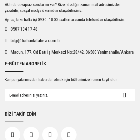
Ürün resmi kalitesiz, bozuk veya görüntülenemiyor.
Aklında cevapsız sorular mı var? Bize istediğin zaman mail adresimizden
Ürün açıklamasında eksik bilgiler bulunuyor.
yazabilir, sosyal medya üzerinden ulaşabilirsiniz.
Ürün bilgilerinde hatalar bulunuyor.
Ayrıca, bize hafta içi 09:30 - 18:00 saatleri arasında telefondan ulaşabilirsin.
Ürün fiyatı diğer sitelerden daha pahalı.
0507 134 17 48
Bu ürüne benzer farklı alternatifler olmalı.
bilgi@turhankitabevi.com.tr
Macun, 177. Cd Batı İş Merkezi No:28/42, 06560 Yenimahalle/Ankara
E-BÜLTEN ABONELİK
Gönder
Kampanyalarımızdan haberdar olmak için bültenimize hemen kayıt olun.
BİZİ TAKİP EDİN