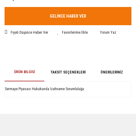
GELİNCE HABER VER
Fiyatı Düşünce Haber Ver
Yorum Yaz
ÜRÜN BILGISI
TAKSIT SEÇENEKLERI
ÖNERILERINIZ
Sermaye Piyasası Hukukunda İzahname Sorumluluğu
Bu ürünün fiyat bilgisi, resim, ürün açıklamalarında ve diğer konularda
yetersiz gördüğünüz noktaları öneri formunu kullanarak tarafımıza
iletebilirsiniz.
Görüş ve önerileriniz için teşekkür ederiz.