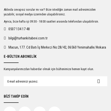
Ürün resmi kalitesiz, bozuk veya görüntülenemiyor.
Aklında cevapsız sorular mı var? Bize istediğin zaman mail adresimizden
Ürün açıklamasında eksik bilgiler bulunuyor.
yazabilir, sosyal medya üzerinden ulaşabilirsiniz.
Ürün bilgilerinde hatalar bulunuyor.
Ayrıca, bize hafta içi 09:30 - 18:00 saatleri arasında telefondan ulaşabilirsin.
Ürün fiyatı diğer sitelerden daha pahalı.
0507 134 17 48
Bu ürüne benzer farklı alternatifler olmalı.
bilgi@turhankitabevi.com.tr
Macun, 177. Cd Batı İş Merkezi No:28/42, 06560 Yenimahalle/Ankara
E-BÜLTEN ABONELİK
Gönder
Kampanyalarımızdan haberdar olmak için bültenimize hemen kayıt olun.
BİZİ TAKİP EDİN