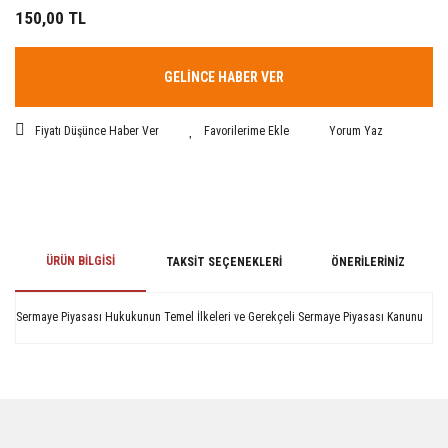
150,00 TL
GELİNCE HABER VER
Fiyatı Düşünce Haber Ver
Yorum Yaz
ÜRÜN BILGISI
TAKSIT SEÇENEKLERI
ÖNERILERINIZ
Sermaye Piyasası Hukukunun Temel İlkeleri ve Gerekçeli Sermaye Piyasası Kanunu
Bu ürünün fiyat bilgisi, resim, ürün açıklamalarında ve diğer konularda
yetersiz gördüğünüz noktaları öneri formunu kullanarak tarafımıza
iletebilirsiniz.
Görüş ve önerileriniz için teşekkür ederiz.