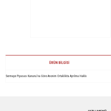
ÜRÜN BILGISI
Sermaye Piyasası Kanunu'na Göre Anonim Ortaklıkta Ayrılma Hakkı
Bu ürünün fiyat bilgisi, resim, ürün açıklamalarında ve diğer konularda yetersiz 
Görüş ve önerileriniz için teşekkür ederiz.
Ürün resmi kalitesiz, bozuk veya görüntülenemiyor.