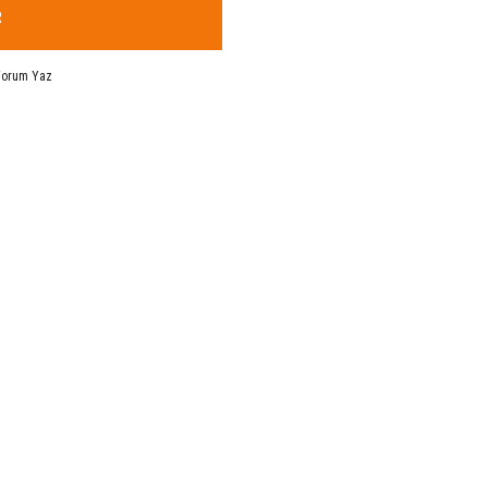
R
Yorum Yaz