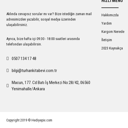
HIZLI MENÜ
Ürün açıklamasında eksik bilgiler bulunuyor.
Ürün bilgilerinde hatalar bulunuyor.
Aklında cevapsız sorular mı var? Bize istediğin zaman mail
Hakkımızda
Ürün fiyatı diğer sitelerden daha pahalı.
adresimizden yazabilir, sosyal medya üzerinden
Yardım
ulaşabilirsiniz.
Bu ürüne benzer farklı alternatifler olmalı.
Kargom Nerede
Ayrıca, bize hafta içi 09:30 - 18:00 saatleri arasında
İletişim
telefondan ulaşabilirsin.
2023 Kaynakça
0507 134 17 48
bilgi@turhankitabevi.com.tr
Macun, 177. Cd Batı İş Merkezi No:28/42, 06560
Yenimahalle/Ankara
Copyright 2019 © Hediyepix.com