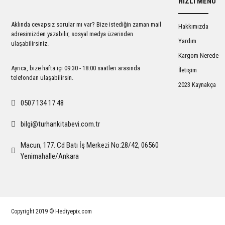
HIZLI MENÜ
Ürün açıklamasında eksik bilgiler bulunuyor.
Ürün bilgilerinde hatalar bulunuyor.
Aklında cevapsız sorular mı var? Bize istediğin zaman mail
Hakkımızda
Ürün fiyatı diğer sitelerden daha pahalı.
adresimizden yazabilir, sosyal medya üzerinden
Yardım
ulaşabilirsiniz.
Bu ürüne benzer farklı alternatifler olmalı.
Kargom Nerede
Ayrıca, bize hafta içi 09:30 - 18:00 saatleri arasında
İletişim
telefondan ulaşabilirsin.
2023 Kaynakça
0507 134 17 48
bilgi@turhankitabevi.com.tr
Macun, 177. Cd Batı İş Merkezi No:28/42, 06560
Yenimahalle/Ankara
Copyright 2019 © Hediyepix.com