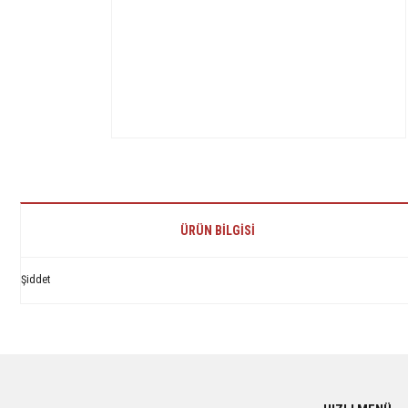
ÜRÜN BILGISI
Şiddet
Bu ürünün fiyat bilgisi, resim, ürün açıklamalarında ve diğer konularda yetersiz 
Görüş ve önerileriniz için teşekkür ederiz.
Ürün resmi kalitesiz, bozuk veya görüntülenemiyor.