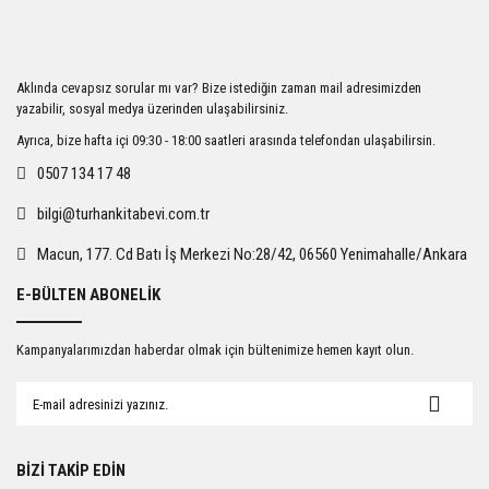
Görüş ve önerileriniz için teşekkür ederiz.
Ürün resmi kalitesiz, bozuk veya görüntülenemiyor.
Aklında cevapsız sorular mı var? Bize istediğin zaman mail adresimizden
Ürün açıklamasında eksik bilgiler bulunuyor.
yazabilir, sosyal medya üzerinden ulaşabilirsiniz.
Ürün bilgilerinde hatalar bulunuyor.
Ayrıca, bize hafta içi 09:30 - 18:00 saatleri arasında telefondan ulaşabilirsin.
Ürün fiyatı diğer sitelerden daha pahalı.
0507 134 17 48
Bu ürüne benzer farklı alternatifler olmalı.
bilgi@turhankitabevi.com.tr
Macun, 177. Cd Batı İş Merkezi No:28/42, 06560 Yenimahalle/Ankara
E-BÜLTEN ABONELİK
Gönder
Kampanyalarımızdan haberdar olmak için bültenimize hemen kayıt olun.
BİZİ TAKİP EDİN