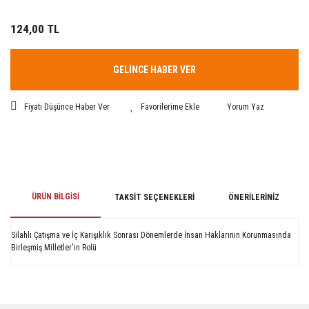
124,00 TL
GELİNCE HABER VER
Fiyatı Düşünce Haber Ver
Yorum Yaz
ÜRÜN BILGISI
TAKSIT SEÇENEKLERI
ÖNERILERINIZ
Silahlı Çatışma ve İç Karışıklık Sonrası Dönemlerde İnsan Haklarının Korunmasında
Birleşmiş Milletler'in Rolü
Bu ürünün fiyat bilgisi, resim, ürün açıklamalarında ve diğer konularda
yetersiz gördüğünüz noktaları öneri formunu kullanarak tarafımıza
iletebilirsiniz.