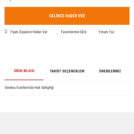
GELİNCE HABER VER
Fiyatı Düşünce Haber Ver
Yorum Yaz
ÜRÜN BILGISI
TAKSIT SEÇENEKLERI
ÖNERILERINIZ
Sinema Eserlerinde Hak Sahipliği
Bu ürünün fiyat bilgisi, resim, ürün açıklamalarında ve diğer konularda
yetersiz gördüğünüz noktaları öneri formunu kullanarak tarafımıza
iletebilirsiniz.
Görüş ve önerileriniz için teşekkür ederiz.