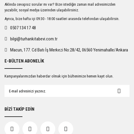
Ürün resmi kalitesiz, bozuk veya görüntülenemiyor.
Aklında cevapsız sorular mı var? Bize istediğin zaman mail adresimizden
Ürün açıklamasında eksik bilgiler bulunuyor.
yazabilir, sosyal medya üzerinden ulaşabilirsiniz.
Ürün bilgilerinde hatalar bulunuyor.
Ayrıca, bize hafta içi 09:30 - 18:00 saatleri arasında telefondan ulaşabilirsin.
Ürün fiyatı diğer sitelerden daha pahalı.
0507 134 17 48
Bu ürüne benzer farklı alternatifler olmalı.
bilgi@turhankitabevi.com.tr
Macun, 177. Cd Batı İş Merkezi No:28/42, 06560 Yenimahalle/Ankara
E-BÜLTEN ABONELİK
Gönder
Kampanyalarımızdan haberdar olmak için bültenimize hemen kayıt olun.
BİZİ TAKİP EDİN