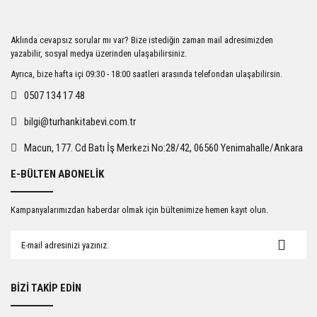
Ürün resmi kalitesiz, bozuk veya görüntülenemiyor.
Aklında cevapsız sorular mı var? Bize istediğin zaman mail adresimizden
Ürün açıklamasında eksik bilgiler bulunuyor.
yazabilir, sosyal medya üzerinden ulaşabilirsiniz.
Ürün bilgilerinde hatalar bulunuyor.
Ayrıca, bize hafta içi 09:30 - 18:00 saatleri arasında telefondan ulaşabilirsin.
Ürün fiyatı diğer sitelerden daha pahalı.
0507 134 17 48
Bu ürüne benzer farklı alternatifler olmalı.
bilgi@turhankitabevi.com.tr
Macun, 177. Cd Batı İş Merkezi No:28/42, 06560 Yenimahalle/Ankara
E-BÜLTEN ABONELİK
Gönder
Kampanyalarımızdan haberdar olmak için bültenimize hemen kayıt olun.
BİZİ TAKİP EDİN