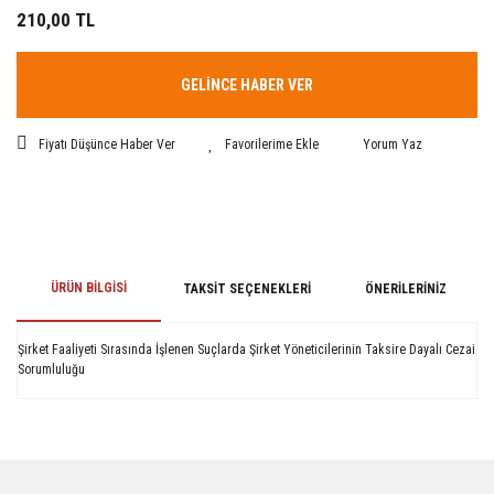
210,00 TL
GELİNCE HABER VER
Fiyatı Düşünce Haber Ver
Yorum Yaz
ÜRÜN BILGISI
TAKSIT SEÇENEKLERI
ÖNERILERINIZ
Şirket Faaliyeti Sırasında İşlenen Suçlarda Şirket Yöneticilerinin Taksire Dayalı Cezai
Sorumluluğu
Bu ürünün fiyat bilgisi, resim, ürün açıklamalarında ve diğer konularda
yetersiz gördüğünüz noktaları öneri formunu kullanarak tarafımıza
iletebilirsiniz.
Görüş ve önerileriniz için teşekkür ederiz.