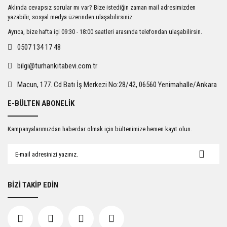
Ürün resmi kalitesiz, bozuk veya görüntülenemiyor.
Aklında cevapsız sorular mı var? Bize istediğin zaman mail adresimizden
Ürün açıklamasında eksik bilgiler bulunuyor.
yazabilir, sosyal medya üzerinden ulaşabilirsiniz.
Ürün bilgilerinde hatalar bulunuyor.
Ayrıca, bize hafta içi 09:30 - 18:00 saatleri arasında telefondan ulaşabilirsin.
Ürün fiyatı diğer sitelerden daha pahalı.
0507 134 17 48
Bu ürüne benzer farklı alternatifler olmalı.
bilgi@turhankitabevi.com.tr
Macun, 177. Cd Batı İş Merkezi No:28/42, 06560 Yenimahalle/Ankara
E-BÜLTEN ABONELİK
Gönder
Kampanyalarımızdan haberdar olmak için bültenimize hemen kayıt olun.
BİZİ TAKİP EDİN