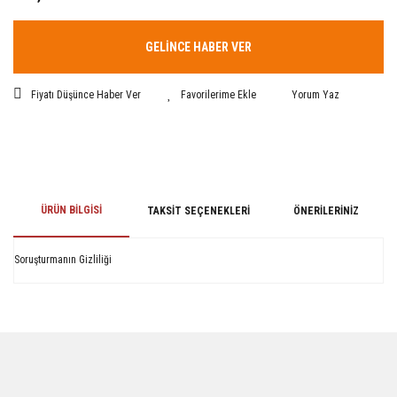
GELİNCE HABER VER
Fiyatı Düşünce Haber Ver
Yorum Yaz
ÜRÜN BILGISI
TAKSIT SEÇENEKLERI
ÖNERILERINIZ
Soruşturmanın Gizliliği
Bu ürünün fiyat bilgisi, resim, ürün açıklamalarında ve diğer konularda
yetersiz gördüğünüz noktaları öneri formunu kullanarak tarafımıza
iletebilirsiniz.
Görüş ve önerileriniz için teşekkür ederiz.