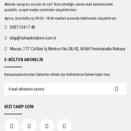
Ürün resmi kalitesiz, bozuk veya görüntülenemiyor.
Aklında cevapsız sorular mı var? Bize istediğin zaman mail adresimizden
Ürün açıklamasında eksik bilgiler bulunuyor.
yazabilir, sosyal medya üzerinden ulaşabilirsiniz.
Ürün bilgilerinde hatalar bulunuyor.
Ayrıca, bize hafta içi 09:30 - 18:00 saatleri arasında telefondan ulaşabilirsin.
Ürün fiyatı diğer sitelerden daha pahalı.
0507 134 17 48
Bu ürüne benzer farklı alternatifler olmalı.
bilgi@turhankitabevi.com.tr
Macun, 177. Cd Batı İş Merkezi No:28/42, 06560 Yenimahalle/Ankara
E-BÜLTEN ABONELİK
Gönder
Kampanyalarımızdan haberdar olmak için bültenimize hemen kayıt olun.
BİZİ TAKİP EDİN