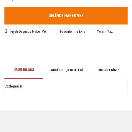
GELİNCE HABER VER
Fiyatı Düşünce Haber Ver
Yorum Yaz
ÜRÜN BILGISI
TAKSIT SEÇENEKLERI
ÖNERILERINIZ
Sözleşmeler
Bu ürünün fiyat bilgisi, resim, ürün açıklamalarında ve diğer konularda
yetersiz gördüğünüz noktaları öneri formunu kullanarak tarafımıza
iletebilirsiniz.
Görüş ve önerileriniz için teşekkür ederiz.