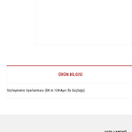
ÜRÜN BILGISI
Sözleşmenin Uyarlanması (BK m.138-Aşırı İfa Güçlüğü)
Bu ürünün fiyat bilgisi, resim, ürün açıklamalarında ve diğer konularda yetersiz 
Görüş ve önerileriniz için teşekkür ederiz.
Ürün resmi kalitesiz, bozuk veya görüntülenemiyor.