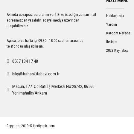
HIZLI MENÜ
Ürün açıklamasında eksik bilgiler bulunuyor.
Ürün bilgilerinde hatalar bulunuyor.
Aklında cevapsız sorular mı var? Bize istediğin zaman mail
Hakkımızda
Ürün fiyatı diğer sitelerden daha pahalı.
adresimizden yazabilir, sosyal medya üzerinden
Yardım
ulaşabilirsiniz.
Bu ürüne benzer farklı alternatifler olmalı.
Kargom Nerede
Ayrıca, bize hafta içi 09:30 - 18:00 saatleri arasında
İletişim
telefondan ulaşabilirsin.
2023 Kaynakça
0507 134 17 48
bilgi@turhankitabevi.com.tr
Macun, 177. Cd Batı İş Merkezi No:28/42, 06560
Yenimahalle/Ankara
Copyright 2019 © Hediyepix.com