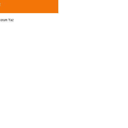
R
Yorum Yaz