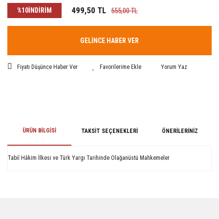
499,50 TL
%10
İNDİRİM
555,00 TL
GELİNCE HABER VER
Fiyatı Düşünce Haber Ver
Yorum Yaz
ÜRÜN BILGISI
TAKSIT SEÇENEKLERI
ÖNERILERINIZ
Tabiî Hâkim İlkesi ve Türk Yargı Tarihinde Olağanüstü Mahkemeler
Bu ürünün fiyat bilgisi, resim, ürün açıklamalarında ve diğer konularda
yetersiz gördüğünüz noktaları öneri formunu kullanarak tarafımıza
iletebilirsiniz.
Görüş ve önerileriniz için teşekkür ederiz.