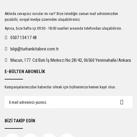
Ürün resmi kalitesiz, bozuk veya görüntülenemiyor.
Aklında cevapsız sorular mı var? Bize istediğin zaman mail adresimizden
Ürün açıklamasında eksik bilgiler bulunuyor.
yazabilir, sosyal medya üzerinden ulaşabilirsiniz.
Ürün bilgilerinde hatalar bulunuyor.
Ayrıca, bize hafta içi 09:30 - 18:00 saatleri arasında telefondan ulaşabilirsin.
Ürün fiyatı diğer sitelerden daha pahalı.
0507 134 17 48
Bu ürüne benzer farklı alternatifler olmalı.
bilgi@turhankitabevi.com.tr
Macun, 177. Cd Batı İş Merkezi No:28/42, 06560 Yenimahalle/Ankara
E-BÜLTEN ABONELİK
Gönder
Kampanyalarımızdan haberdar olmak için bültenimize hemen kayıt olun.
BİZİ TAKİP EDİN