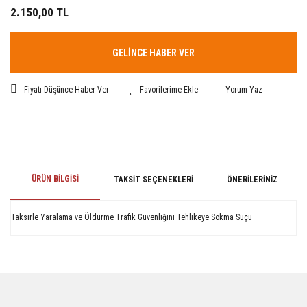
2.150,00 TL
GELİNCE HABER VER
Fiyatı Düşünce Haber Ver
Yorum Yaz
ÜRÜN BILGISI
TAKSIT SEÇENEKLERI
ÖNERILERINIZ
Taksirle Yaralama ve Öldürme Trafik Güvenliğini Tehlikeye Sokma Suçu
Bu ürünün fiyat bilgisi, resim, ürün açıklamalarında ve diğer konularda
yetersiz gördüğünüz noktaları öneri formunu kullanarak tarafımıza
iletebilirsiniz.
Görüş ve önerileriniz için teşekkür ederiz.