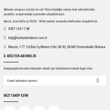
Ürün resmi kalitesiz, bozuk veya görüntülenemiyor.
Aklında cevapsız sorular mı var? Bize istediğin zaman mail adresimizden
Ürün açıklamasında eksik bilgiler bulunuyor.
yazabilir, sosyal medya üzerinden ulaşabilirsiniz.
Ürün bilgilerinde hatalar bulunuyor.
Ayrıca, bize hafta içi 09:30 - 18:00 saatleri arasında telefondan ulaşabilirsin.
Ürün fiyatı diğer sitelerden daha pahalı.
0507 134 17 48
Bu ürüne benzer farklı alternatifler olmalı.
bilgi@turhankitabevi.com.tr
Macun, 177. Cd Batı İş Merkezi No:28/42, 06560 Yenimahalle/Ankara
E-BÜLTEN ABONELİK
Gönder
Kampanyalarımızdan haberdar olmak için bültenimize hemen kayıt olun.
BİZİ TAKİP EDİN