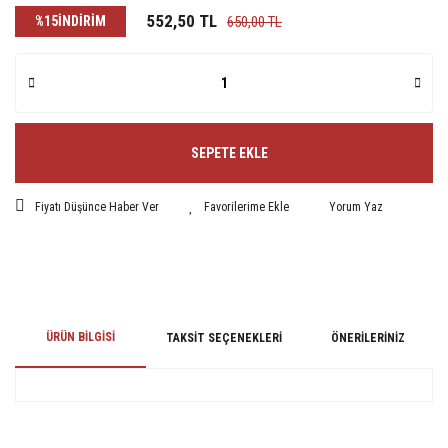
552,50 TL
%15
İNDİRİM
650,00 TL
SEPETE EKLE
Fiyatı Düşünce Haber Ver
Yorum Yaz
ÜRÜN BILGISI
TAKSIT SEÇENEKLERI
ÖNERILERINIZ
Bu ürünün fiyat bilgisi, resim, ürün açıklamalarında ve diğer konularda
yetersiz gördüğünüz noktaları öneri formunu kullanarak tarafımıza