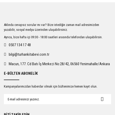
iletebilirsiniz.
Görüş ve önerileriniz için teşekkür ederiz.
Ürün resmi kalitesiz, bozuk veya görüntülenemiyor.
Aklında cevapsız sorular mı var? Bize istediğin zaman mail adresimizden
Ürün açıklamasında eksik bilgiler bulunuyor.
yazabilir, sosyal medya üzerinden ulaşabilirsiniz.
Ürün bilgilerinde hatalar bulunuyor.
Ayrıca, bize hafta içi 09:30 - 18:00 saatleri arasında telefondan ulaşabilirsin.
Ürün fiyatı diğer sitelerden daha pahalı.
0507 134 17 48
Bu ürüne benzer farklı alternatifler olmalı.
bilgi@turhankitabevi.com.tr
Macun, 177. Cd Batı İş Merkezi No:28/42, 06560 Yenimahalle/Ankara
E-BÜLTEN ABONELİK
Gönder
Kampanyalarımızdan haberdar olmak için bültenimize hemen kayıt olun.
BİZİ TAKİP EDİN