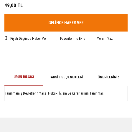
49,00 TL
GELİNCE HABER VER
Fiyatı Düşünce Haber Ver
Yorum Yaz
ÜRÜN BILGISI
TAKSIT SEÇENEKLERI
ÖNERILERINIZ
Tanınmamış Devletlerin Yasa, Hukuki İşlem ve Kararlarının Tanınması
Bu ürünün fiyat bilgisi, resim, ürün açıklamalarında ve diğer konularda
yetersiz gördüğünüz noktaları öneri formunu kullanarak tarafımıza
iletebilirsiniz.
Görüş ve önerileriniz için teşekkür ederiz.