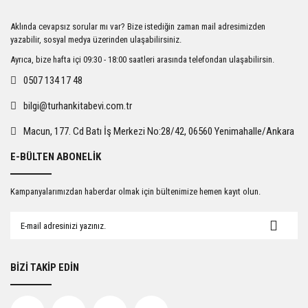
Ürün resmi kalitesiz, bozuk veya görüntülenemiyor.
Aklında cevapsız sorular mı var? Bize istediğin zaman mail adresimizden
Ürün açıklamasında eksik bilgiler bulunuyor.
yazabilir, sosyal medya üzerinden ulaşabilirsiniz.
Ürün bilgilerinde hatalar bulunuyor.
Ayrıca, bize hafta içi 09:30 - 18:00 saatleri arasında telefondan ulaşabilirsin.
Ürün fiyatı diğer sitelerden daha pahalı.
0507 134 17 48
Bu ürüne benzer farklı alternatifler olmalı.
bilgi@turhankitabevi.com.tr
Macun, 177. Cd Batı İş Merkezi No:28/42, 06560 Yenimahalle/Ankara
E-BÜLTEN ABONELİK
Gönder
Kampanyalarımızdan haberdar olmak için bültenimize hemen kayıt olun.
BİZİ TAKİP EDİN