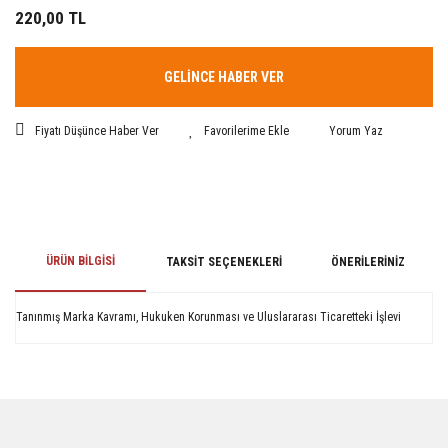
220,00 TL
GELİNCE HABER VER
Fiyatı Düşünce Haber Ver
Yorum Yaz
ÜRÜN BILGISI
TAKSIT SEÇENEKLERI
ÖNERILERINIZ
Tanınmış Marka Kavramı, Hukuken Korunması ve Uluslararası Ticaretteki İşlevi
Bu ürünün fiyat bilgisi, resim, ürün açıklamalarında ve diğer konularda
yetersiz gördüğünüz noktaları öneri formunu kullanarak tarafımıza
iletebilirsiniz.
Görüş ve önerileriniz için teşekkür ederiz.