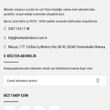
Ürün resmi kalitesiz, bozuk veya görüntülenemiyor.
Aklında cevapsız sorular mı var? Bize istediğin zaman mail adresimizden
Ürün açıklamasında eksik bilgiler bulunuyor.
yazabilir, sosyal medya üzerinden ulaşabilirsiniz.
Ürün bilgilerinde hatalar bulunuyor.
Ayrıca, bize hafta içi 09:30 - 18:00 saatleri arasında telefondan ulaşabilirsin.
Ürün fiyatı diğer sitelerden daha pahalı.
0507 134 17 48
Bu ürüne benzer farklı alternatifler olmalı.
bilgi@turhankitabevi.com.tr
Macun, 177. Cd Batı İş Merkezi No:28/42, 06560 Yenimahalle/Ankara
E-BÜLTEN ABONELİK
Gönder
Kampanyalarımızdan haberdar olmak için bültenimize hemen kayıt olun.
BİZİ TAKİP EDİN