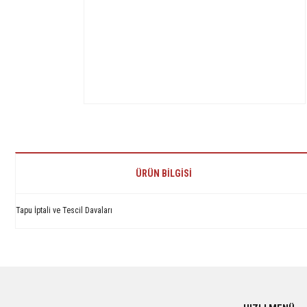
ÜRÜN BILGISI
Tapu İptali ve Tescil Davaları
Bu ürünün fiyat bilgisi, resim, ürün açıklamalarında ve diğer konularda yetersiz 
Görüş ve önerileriniz için teşekkür ederiz.
Ürün resmi kalitesiz, bozuk veya görüntülenemiyor.