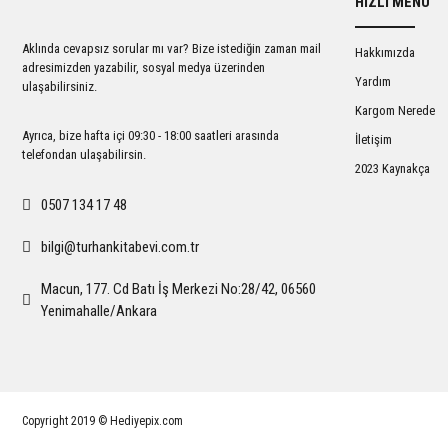
HIZLI MENÜ
Ürün açıklamasında eksik bilgiler bulunuyor.
Ürün bilgilerinde hatalar bulunuyor.
Aklında cevapsız sorular mı var? Bize istediğin zaman mail
Hakkımızda
Ürün fiyatı diğer sitelerden daha pahalı.
adresimizden yazabilir, sosyal medya üzerinden
Yardım
ulaşabilirsiniz.
Bu ürüne benzer farklı alternatifler olmalı.
Kargom Nerede
Ayrıca, bize hafta içi 09:30 - 18:00 saatleri arasında
İletişim
telefondan ulaşabilirsin.
2023 Kaynakça
0507 134 17 48
bilgi@turhankitabevi.com.tr
Macun, 177. Cd Batı İş Merkezi No:28/42, 06560
Yenimahalle/Ankara
Copyright 2019 © Hediyepix.com