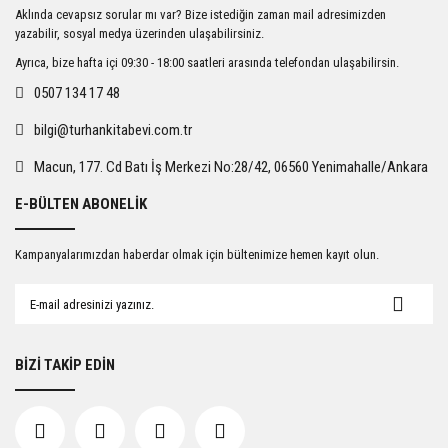
Ürün resmi kalitesiz, bozuk veya görüntülenemiyor.
Aklında cevapsız sorular mı var? Bize istediğin zaman mail adresimizden
Ürün açıklamasında eksik bilgiler bulunuyor.
yazabilir, sosyal medya üzerinden ulaşabilirsiniz.
Ürün bilgilerinde hatalar bulunuyor.
Ayrıca, bize hafta içi 09:30 - 18:00 saatleri arasında telefondan ulaşabilirsin.
Ürün fiyatı diğer sitelerden daha pahalı.
0507 134 17 48
Bu ürüne benzer farklı alternatifler olmalı.
bilgi@turhankitabevi.com.tr
Macun, 177. Cd Batı İş Merkezi No:28/42, 06560 Yenimahalle/Ankara
E-BÜLTEN ABONELİK
Gönder
Kampanyalarımızdan haberdar olmak için bültenimize hemen kayıt olun.
BİZİ TAKİP EDİN