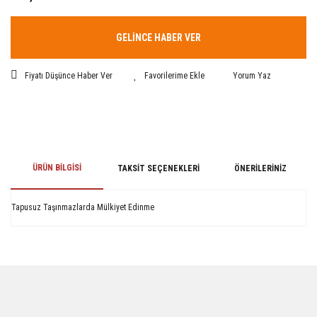
GELİNCE HABER VER
Fiyatı Düşünce Haber Ver
Yorum Yaz
ÜRÜN BILGISI
TAKSIT SEÇENEKLERI
ÖNERILERINIZ
Tapusuz Taşınmazlarda Mülkiyet Edinme
Bu ürünün fiyat bilgisi, resim, ürün açıklamalarında ve diğer konularda
yetersiz gördüğünüz noktaları öneri formunu kullanarak tarafımıza
iletebilirsiniz.
Görüş ve önerileriniz için teşekkür ederiz.