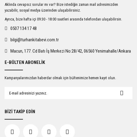
Ürün resmi kalitesiz, bozuk veya görüntülenemiyor.
Aklında cevapsız sorular mı var? Bize istediğin zaman mail adresimizden
Ürün açıklamasında eksik bilgiler bulunuyor.
yazabilir, sosyal medya üzerinden ulaşabilirsiniz.
Ürün bilgilerinde hatalar bulunuyor.
Ayrıca, bize hafta içi 09:30 - 18:00 saatleri arasında telefondan ulaşabilirsin.
Ürün fiyatı diğer sitelerden daha pahalı.
0507 134 17 48
Bu ürüne benzer farklı alternatifler olmalı.
bilgi@turhankitabevi.com.tr
Macun, 177. Cd Batı İş Merkezi No:28/42, 06560 Yenimahalle/Ankara
E-BÜLTEN ABONELİK
Gönder
Kampanyalarımızdan haberdar olmak için bültenimize hemen kayıt olun.
BİZİ TAKİP EDİN