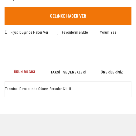
GELİNCE HABER VER
Fiyatı Düşünce Haber Ver
Yorum Yaz
ÜRÜN BILGISI
TAKSIT SEÇENEKLERI
ÖNERILERINIZ
Tazminat Davalarında Güncel Sorunlar Cilt -II-
Bu ürünün fiyat bilgisi, resim, ürün açıklamalarında ve diğer konularda
yetersiz gördüğünüz noktaları öneri formunu kullanarak tarafımıza
iletebilirsiniz.
Görüş ve önerileriniz için teşekkür ederiz.