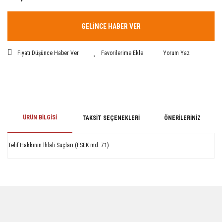
GELİNCE HABER VER
Fiyatı Düşünce Haber Ver
Yorum Yaz
ÜRÜN BILGISI
TAKSIT SEÇENEKLERI
ÖNERILERINIZ
Telif Hakkının İhlali Suçları (FSEK md. 71)
Bu ürünün fiyat bilgisi, resim, ürün açıklamalarında ve diğer konularda
yetersiz gördüğünüz noktaları öneri formunu kullanarak tarafımıza
iletebilirsiniz.
Görüş ve önerileriniz için teşekkür ederiz.