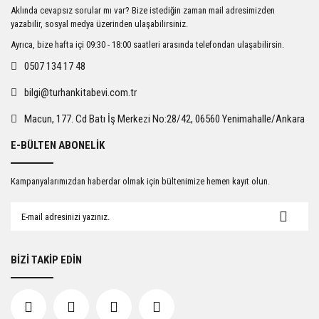
Ürün resmi kalitesiz, bozuk veya görüntülenemiyor.
Aklında cevapsız sorular mı var? Bize istediğin zaman mail adresimizden
Ürün açıklamasında eksik bilgiler bulunuyor.
yazabilir, sosyal medya üzerinden ulaşabilirsiniz.
Ürün bilgilerinde hatalar bulunuyor.
Ayrıca, bize hafta içi 09:30 - 18:00 saatleri arasında telefondan ulaşabilirsin.
Ürün fiyatı diğer sitelerden daha pahalı.
0507 134 17 48
Bu ürüne benzer farklı alternatifler olmalı.
bilgi@turhankitabevi.com.tr
Macun, 177. Cd Batı İş Merkezi No:28/42, 06560 Yenimahalle/Ankara
E-BÜLTEN ABONELİK
Gönder
Kampanyalarımızdan haberdar olmak için bültenimize hemen kayıt olun.
BİZİ TAKİP EDİN