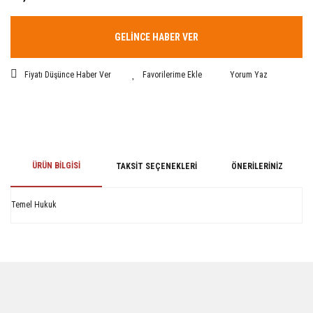
GELİNCE HABER VER
Fiyatı Düşünce Haber Ver
Yorum Yaz
ÜRÜN BILGISI
TAKSIT SEÇENEKLERI
ÖNERILERINIZ
Temel Hukuk
Bu ürünün fiyat bilgisi, resim, ürün açıklamalarında ve diğer konularda
yetersiz gördüğünüz noktaları öneri formunu kullanarak tarafımıza
iletebilirsiniz.
Görüş ve önerileriniz için teşekkür ederiz.