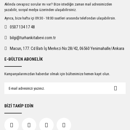
Ürün resmi kalitesiz, bozuk veya görüntülenemiyor.
Aklında cevapsız sorular mı var? Bize istediğin zaman mail adresimizden
Ürün açıklamasında eksik bilgiler bulunuyor.
yazabilir, sosyal medya üzerinden ulaşabilirsiniz.
Ürün bilgilerinde hatalar bulunuyor.
Ayrıca, bize hafta içi 09:30 - 18:00 saatleri arasında telefondan ulaşabilirsin.
Ürün fiyatı diğer sitelerden daha pahalı.
0507 134 17 48
Bu ürüne benzer farklı alternatifler olmalı.
bilgi@turhankitabevi.com.tr
Macun, 177. Cd Batı İş Merkezi No:28/42, 06560 Yenimahalle/Ankara
E-BÜLTEN ABONELİK
Gönder
Kampanyalarımızdan haberdar olmak için bültenimize hemen kayıt olun.
BİZİ TAKİP EDİN