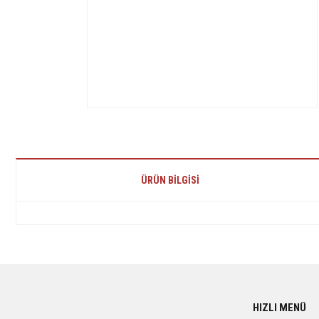
ÜRÜN BILGISI
Bu ürünün fiyat bilgisi, resim, ürün açıklamalarında ve diğer konularda yetersiz 
Görüş ve önerileriniz için teşekkür ederiz.
Ürün resmi kalitesiz, bozuk veya görüntülenemiyor.
HIZLI MENÜ
Ürün açıklamasında eksik bilgiler bulunuyor.