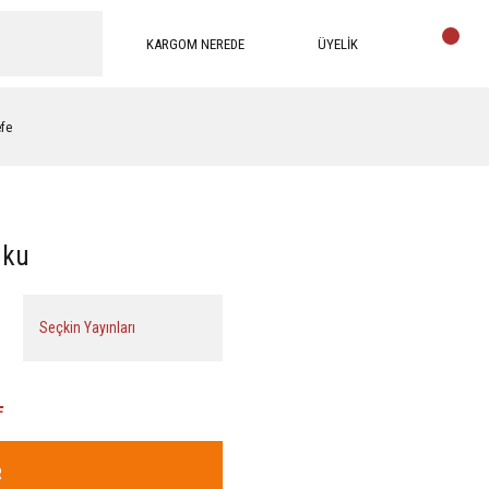
KARGOM NEREDE
ÜYELİK
efe
uku
Seçkin Yayınları
L
R