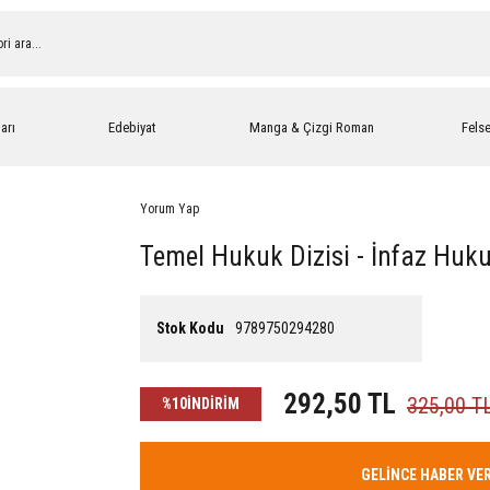
arı
Edebiyat
Manga & Çizgi Roman
Fels
Yorum Yap
Temel Hukuk Dizisi - İnfaz Huk
Stok Kodu
9789750294280
292,50 TL
325,00 T
%10
İNDİRİM
GELİNCE HABER VE