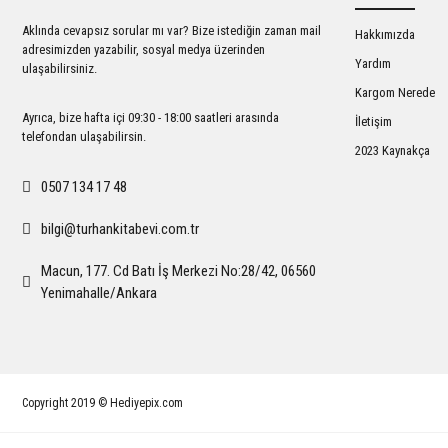
Ürün bilgilerinde hatalar bulunuyor.
Aklında cevapsız sorular mı var? Bize istediğin zaman mail
Hakkımızda
Ürün fiyatı diğer sitelerden daha pahalı.
adresimizden yazabilir, sosyal medya üzerinden
Yardım
ulaşabilirsiniz.
Bu ürüne benzer farklı alternatifler olmalı.
Kargom Nerede
Ayrıca, bize hafta içi 09:30 - 18:00 saatleri arasında
İletişim
telefondan ulaşabilirsin.
2023 Kaynakça
0507 134 17 48
bilgi@turhankitabevi.com.tr
Macun, 177. Cd Batı İş Merkezi No:28/42, 06560
Yenimahalle/Ankara
Copyright 2019 © Hediyepix.com