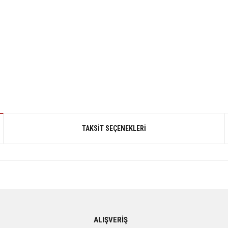
TAKSIT SEÇENEKLERI
gördüğünüz noktaları öneri formunu kullanarak tarafımıza iletebilirsiniz.
ALIŞVERİŞ