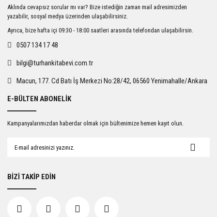
Ürün resmi kalitesiz, bozuk veya görüntülenemiyor.
Aklında cevapsız sorular mı var? Bize istediğin zaman mail adresimizden
Ürün açıklamasında eksik bilgiler bulunuyor.
yazabilir, sosyal medya üzerinden ulaşabilirsiniz.
Ürün bilgilerinde hatalar bulunuyor.
Ayrıca, bize hafta içi 09:30 - 18:00 saatleri arasında telefondan ulaşabilirsin.
Ürün fiyatı diğer sitelerden daha pahalı.
0507 134 17 48
Bu ürüne benzer farklı alternatifler olmalı.
bilgi@turhankitabevi.com.tr
Macun, 177. Cd Batı İş Merkezi No:28/42, 06560 Yenimahalle/Ankara
E-BÜLTEN ABONELİK
Gönder
Kampanyalarımızdan haberdar olmak için bültenimize hemen kayıt olun.
BİZİ TAKİP EDİN