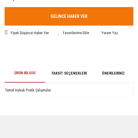
GELİNCE HABER VER
Fiyatı Düşünce Haber Ver
Yorum Yaz
ÜRÜN BILGISI
TAKSIT SEÇENEKLERI
ÖNERILERINIZ
Temel Hukuk Pratik Çalışmalar
Bu ürünün fiyat bilgisi, resim, ürün açıklamalarında ve diğer konularda
yetersiz gördüğünüz noktaları öneri formunu kullanarak tarafımıza
iletebilirsiniz.
Görüş ve önerileriniz için teşekkür ederiz.