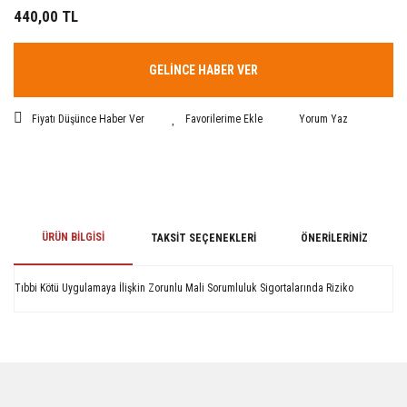
440,00 TL
GELİNCE HABER VER
Fiyatı Düşünce Haber Ver
Yorum Yaz
ÜRÜN BILGISI
TAKSIT SEÇENEKLERI
ÖNERILERINIZ
Tıbbi Kötü Uygulamaya İlişkin Zorunlu Mali Sorumluluk Sigortalarında Riziko
Bu ürünün fiyat bilgisi, resim, ürün açıklamalarında ve diğer konularda
yetersiz gördüğünüz noktaları öneri formunu kullanarak tarafımıza
iletebilirsiniz.
Görüş ve önerileriniz için teşekkür ederiz.