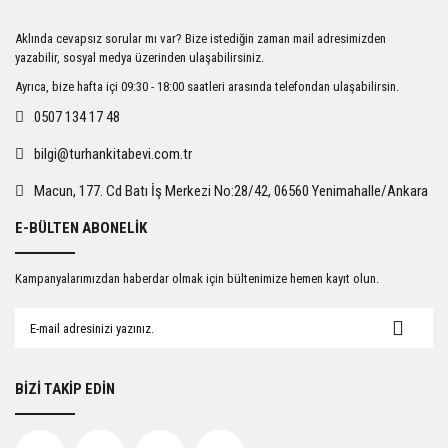
Ürün resmi kalitesiz, bozuk veya görüntülenemiyor.
Aklında cevapsız sorular mı var? Bize istediğin zaman mail adresimizden
Ürün açıklamasında eksik bilgiler bulunuyor.
yazabilir, sosyal medya üzerinden ulaşabilirsiniz.
Ürün bilgilerinde hatalar bulunuyor.
Ayrıca, bize hafta içi 09:30 - 18:00 saatleri arasında telefondan ulaşabilirsin.
Ürün fiyatı diğer sitelerden daha pahalı.
0507 134 17 48
Bu ürüne benzer farklı alternatifler olmalı.
bilgi@turhankitabevi.com.tr
Macun, 177. Cd Batı İş Merkezi No:28/42, 06560 Yenimahalle/Ankara
E-BÜLTEN ABONELİK
Gönder
Kampanyalarımızdan haberdar olmak için bültenimize hemen kayıt olun.
BİZİ TAKİP EDİN