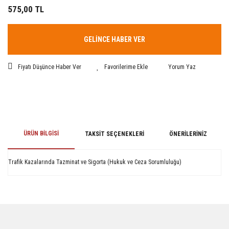
575,00 TL
GELİNCE HABER VER
Fiyatı Düşünce Haber Ver
Yorum Yaz
ÜRÜN BILGISI
TAKSIT SEÇENEKLERI
ÖNERILERINIZ
Trafik Kazalarında Tazminat ve Sigorta (Hukuk ve Ceza Sorumluluğu)
Bu ürünün fiyat bilgisi, resim, ürün açıklamalarında ve diğer konularda
yetersiz gördüğünüz noktaları öneri formunu kullanarak tarafımıza
iletebilirsiniz.
Görüş ve önerileriniz için teşekkür ederiz.