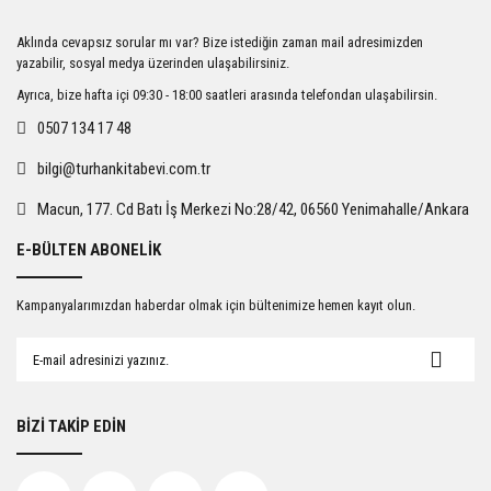
Ürün resmi kalitesiz, bozuk veya görüntülenemiyor.
Aklında cevapsız sorular mı var? Bize istediğin zaman mail adresimizden
Ürün açıklamasında eksik bilgiler bulunuyor.
yazabilir, sosyal medya üzerinden ulaşabilirsiniz.
Ürün bilgilerinde hatalar bulunuyor.
Ayrıca, bize hafta içi 09:30 - 18:00 saatleri arasında telefondan ulaşabilirsin.
Ürün fiyatı diğer sitelerden daha pahalı.
0507 134 17 48
Bu ürüne benzer farklı alternatifler olmalı.
bilgi@turhankitabevi.com.tr
Macun, 177. Cd Batı İş Merkezi No:28/42, 06560 Yenimahalle/Ankara
E-BÜLTEN ABONELİK
Gönder
Kampanyalarımızdan haberdar olmak için bültenimize hemen kayıt olun.
BİZİ TAKİP EDİN