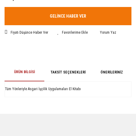
GELİNCE HABER VER
Fiyatı Düşünce Haber Ver
Yorum Yaz
ÜRÜN BILGISI
TAKSIT SEÇENEKLERI
ÖNERILERINIZ
Tüm Yönleriyle Asgari İşçilik Uygulamaları El Kitabı
Bu ürünün fiyat bilgisi, resim, ürün açıklamalarında ve diğer konularda
yetersiz gördüğünüz noktaları öneri formunu kullanarak tarafımıza
iletebilirsiniz.
Görüş ve önerileriniz için teşekkür ederiz.