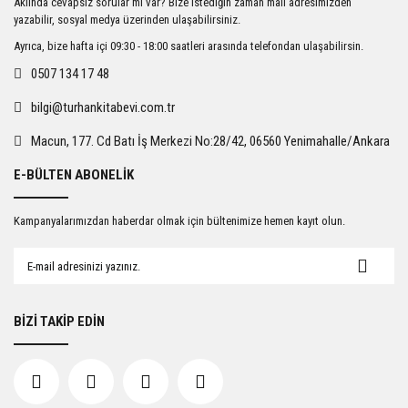
Aklında cevapsız sorular mı var? Bize istediğin zaman mail adresimizden
Ürün açıklamasında eksik bilgiler bulunuyor.
yazabilir, sosyal medya üzerinden ulaşabilirsiniz.
Ürün bilgilerinde hatalar bulunuyor.
Ayrıca, bize hafta içi 09:30 - 18:00 saatleri arasında telefondan ulaşabilirsin.
Ürün fiyatı diğer sitelerden daha pahalı.
0507 134 17 48
Bu ürüne benzer farklı alternatifler olmalı.
bilgi@turhankitabevi.com.tr
Macun, 177. Cd Batı İş Merkezi No:28/42, 06560 Yenimahalle/Ankara
E-BÜLTEN ABONELİK
Gönder
Kampanyalarımızdan haberdar olmak için bültenimize hemen kayıt olun.
BİZİ TAKİP EDİN