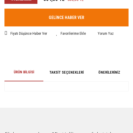
GELİNCE HABER VER
Fiyatı Düşünce Haber Ver
Yorum Yaz
ÜRÜN BILGISI
TAKSIT SEÇENEKLERI
ÖNERILERINIZ
Bu ürünün fiyat bilgisi, resim, ürün açıklamalarında ve diğer konularda
yetersiz gördüğünüz noktaları öneri formunu kullanarak tarafımıza
iletebilirsiniz.
Görüş ve önerileriniz için teşekkür ederiz.
Ürün resmi kalitesiz, bozuk veya görüntülenemiyor.