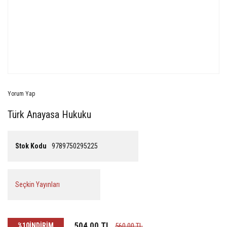
Yorum Yap
Türk Anayasa Hukuku
Stok Kodu
9789750295225
Seçkin Yayınları
504,00 TL
%10
İNDİRİM
560,00 TL