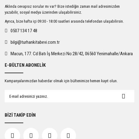
Ürün resmi kalitesiz, bozuk veya görüntülenemiyor.
Aklında cevapsız sorular mı var? Bize istediğin zaman mail adresimizden
Ürün açıklamasında eksik bilgiler bulunuyor.
yazabilir, sosyal medya üzerinden ulaşabilirsiniz.
Ürün bilgilerinde hatalar bulunuyor.
Ayrıca, bize hafta içi 09:30 - 18:00 saatleri arasında telefondan ulaşabilirsin.
Ürün fiyatı diğer sitelerden daha pahalı.
0507 134 17 48
Bu ürüne benzer farklı alternatifler olmalı.
bilgi@turhankitabevi.com.tr
Macun, 177. Cd Batı İş Merkezi No:28/42, 06560 Yenimahalle/Ankara
E-BÜLTEN ABONELİK
Gönder
Kampanyalarımızdan haberdar olmak için bültenimize hemen kayıt olun.
BİZİ TAKİP EDİN