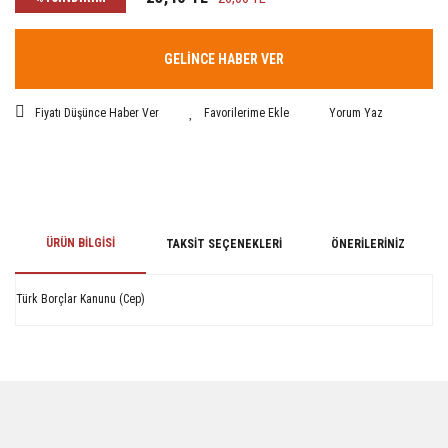
GELİNCE HABER VER
Fiyatı Düşünce Haber Ver
Yorum Yaz
ÜRÜN BILGISI
TAKSIT SEÇENEKLERI
ÖNERILERINIZ
Türk Borçlar Kanunu (Cep)
Bu ürünün fiyat bilgisi, resim, ürün açıklamalarında ve diğer konularda
yetersiz gördüğünüz noktaları öneri formunu kullanarak tarafımıza
iletebilirsiniz.
Görüş ve önerileriniz için teşekkür ederiz.