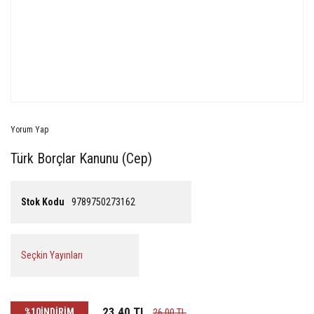
Yorum Yap
Türk Borçlar Kanunu (Cep)
Stok Kodu
9789750273162
Seçkin Yayınları
23,40 TL
%10
İNDİRİM
26,00 TL